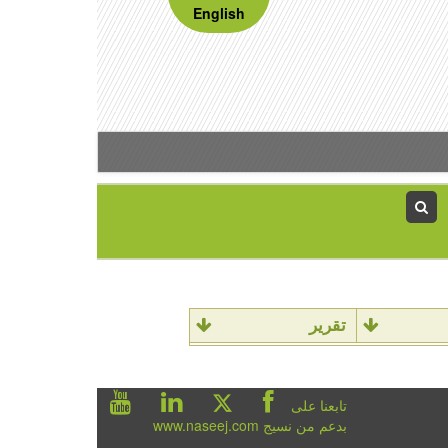
English
تقرير
تابعنا على
بدعم من نسيج www.naseej.com