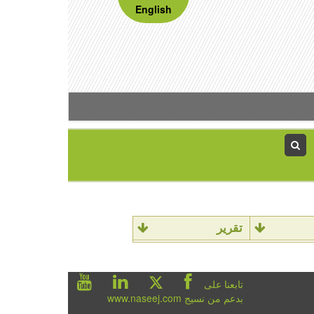
English
تقرير
تابعنا على
بدعم من نسيج www.naseej.com