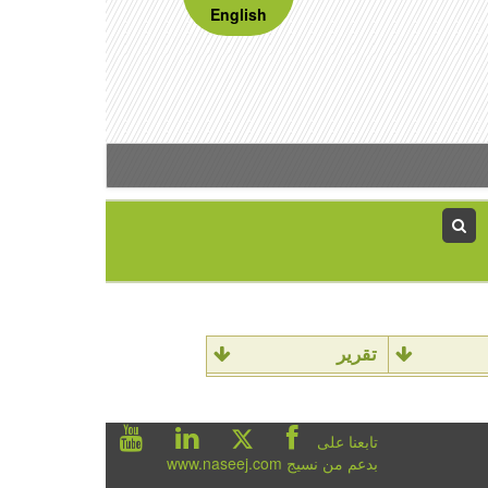
English
تقرير
تابعنا على
بدعم من نسيج www.naseej.com