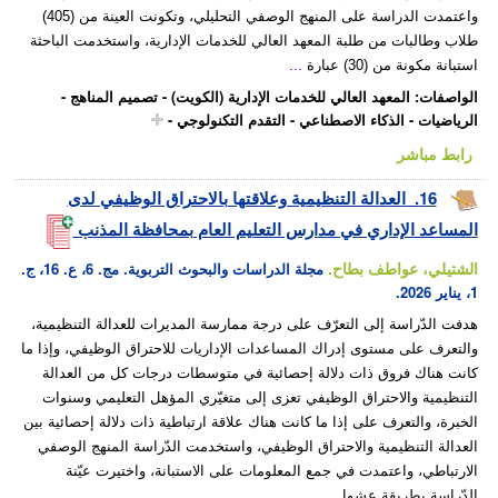
واعتمدت الدراسة على المنهج الوصفي التحليلي، وتكونت العينة من (405)
طلاب وطالبات من طلبة المعهد العالي للخدمات الإدارية، واستخدمت الباحثة
استبانة مكونة من (30) عبارة
...
الواصفات
:
المعهد العالي للخدمات الإدارية (الكويت)
-
تصميم المناهج
-
الرياضيات
-
الذكاء الاصطناعي
-
التقدم التكنولوجي
-
رابط مباشر
16.
العدالة التنظيمية وعلاقتها بالاحتراق الوظيفي لدى
المساعد الإداري في مدارس التعليم العام بمحافظة المذنب
الشتيلي، عواطف بطاح.
مجلة الدراسات والبحوث التربوية. مج. 6، ع. 16، ج.
1، يناير 2026.
هدفت الدّراسة إلى التعرّف على درجة ممارسة المديرات للعدالة التنظيمية،
والتعرف على مستوى إدراك المساعدات الإداريات للاحتراق الوظيفي، وإذا ما
كانت هناك فروق ذات دلالة إحصائية في متوسطات درجات كل من العدالة
التنظيمية والاحتراق الوظيفي تعزى إلى متغيّري المؤهل التعليمي وسنوات
الخبرة، والتعرف على إذا ما كانت هناك علاقة ارتباطية ذات دلالة إحصائية بين
العدالة التنظيمية والاحتراق الوظيفي، واستخدمت الدّراسة المنهج الوصفي
الارتباطي، واعتمدت في جمع المعلومات على الاستبانة، واختيرت عيّنة
الدّراسة بطريقة عشوا
...