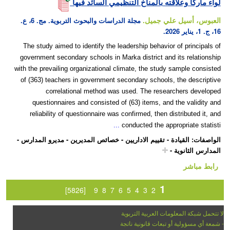
لواء ماركا وعلاقته بالمناخ التنظيمي السائد فيها
العبوس، أسيل علي جميل.
مجلة الدراسات والبحوث التربوية. مج. 6، ع.
16، ج. 1، يناير 2026.
The study aimed to identify the leadership behavior of principals of
government secondary schools in Marka district and its relationship
with the prevailing organizational climate, the study sample consisted
of (363) teachers in government secondary schools, the descriptive
correlational method was used. The researchers developed
questionnaires and consisted of (63) items, and the validity and
reliability of questionnaire was confirmed, then distributed it, and
...
conducted the appropriate statisti
الواصفات
:
القيادة
-
تقييم الاداريين
-
خصائص المديرين
-
مديرو المدارس
-
المدارس الثانوية
-
رابط مباشر
1
[5826]
9
8
7
6
5
4
3
2
لا تتحمل شبكة المعلومات العربية التربوية
- شمعة أي مسؤولية أو تبعات قانونية ناتجة