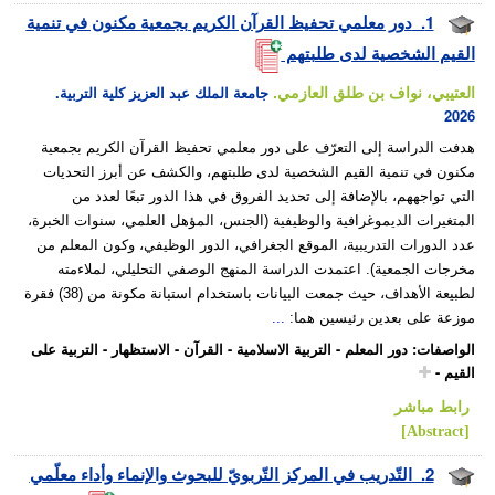
1.
دور معلمي تحفيظ القرآن الكريم بجمعية مكنون في تنمية
القيم الشخصية لدى طلبتهم
العتيبي، نواف بن طلق العازمي.
جامعة الملك عبد العزيز كلية التربية.
2026
هدفت الدراسة إلى التعرّف على دور معلمي تحفيظ القرآن الكريم بجمعية
مكنون في تنمية القيم الشخصية لدى طلبتهم، والكشف عن أبرز التحديات
التي تواجههم، بالإضافة إلى تحديد الفروق في هذا الدور تبعًا لعدد من
المتغيرات الديموغرافية والوظيفية (الجنس، المؤهل العلمي، سنوات الخبرة،
عدد الدورات التدريبية، الموقع الجغرافي، الدور الوظيفي، وكون المعلم من
مخرجات الجمعية). اعتمدت الدراسة المنهج الوصفي التحليلي، لملاءمته
لطبيعة الأهداف، حيث جمعت البيانات باستخدام استبانة مكونة من (38) فقرة
موزعة على بعدين رئيسين هما:
...
الواصفات
:
دور المعلم
-
التربية الاسلامية
-
القرآن
-
الاستظهار
-
التربية على
القيم
-
رابط مباشر
[Abstract]
2.
التّدريب في المركز التّربويّ للبحوث والإنماء وأداء معلّمي