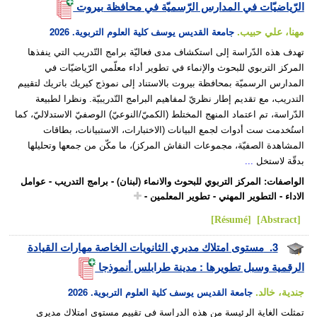
الرّياضيّات في المدارس الرّسميّة في محافظة بيروت
مهنا، علي حبيب.
جامعة القديس يوسف كلية العلوم التربوية.
2026
تهدف هذه الدّراسة إلى استكشاف مدى فعاليّة برامج التّدريب التي ينفذها
المركز التربوي للبحوث والإنماء في تطوير أداء معلّمي الرّياضيّات في
المدارس الرسميّة بمحافظة بيروت بالاستناد إلى نموذج كيريك باتريك لتقييم
التدريب، مع تقديم إطار نظريّ لمفاهيم البرامج التّدريبيّة. ونظرا لطبيعة
الدّراسة، تم اعتماد المنهج المختلط (الكميّ/النوعيّ) الوصفيّ الاستدلاليّ، كما
استُخدمت ست أدوات لجمع البيانات (الاختبارات، الاستبيانات، بطاقات
المشاهدة الصفيّة، مجموعات النقاش المركز)، ما مكّن من جمعها وتحليلها
بدقّة لاستخل
...
الواصفات
:
المركز التربوي للبحوث والانماء (لبنان)
-
برامج التدريب
-
عوامل
الاداء
-
التطوير المهني
-
تطوير المعلمين
-
[Résumé]
[Abstract]
3.
مستوى امتلاك مديري الثانويات الخاصة مهارات القيادة
الرقمية وسبل تطويرها : مدينة طرابلس أنموذجا
جندية، خالد.
جامعة القديس يوسف كلية العلوم التربوية.
2026
تمثلت الغاية الرئيسة من هذه الدراسة في تقييم مستوى امتلاك مديري