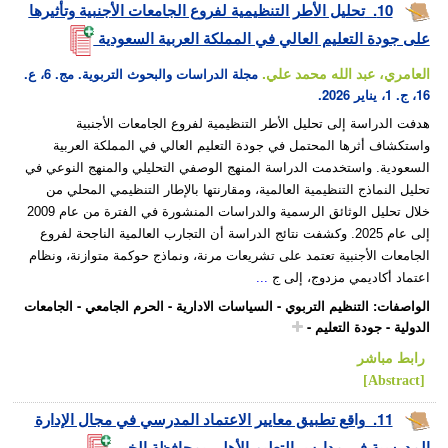
10.
تحليل الأطر التنظيمية لفروع الجامعات الأجنبية وتأثيرها
على جودة التعليم العالي في المملكة العربية السعودية
العامري، عبد الله محمد علي.
مجلة الدراسات والبحوث التربوية. مج. 6، ع.
16، ج. 1، يناير 2026.
هدفت الدراسة إلى تحليل الأطر التنظيمية لفروع الجامعات الأجنبية
واستكشاف أثرها المحتمل في جودة التعليم العالي في المملكة العربية
السعودية. واستخدمت الدراسة المنهج الوصفي التحليلي والمنهج النوعي في
تحليل النماذج التنظيمية العالمية، ومقارنتها بالإطار التنظيمي المحلي من
خلال تحليل الوثائق الرسمية والدراسات المنشورة في الفترة من عام 2009
إلى عام 2025. وكشفت نتائج الدراسة أن التجارب العالمية الناجحة لفروع
الجامعات الأجنبية تعتمد على تشريعات مرنة، ونماذج حوكمة متوازنة، ونظام
اعتماد أكاديمي مزدوج، إلى ج
...
الواصفات
:
التنظيم التربوي
-
السياسات الادارية
-
الحرم الجامعي
-
الجامعات
الدولية
-
جودة التعليم
-
رابط مباشر
[Abstract]
11.
واقع تطبيق معايير الاعتماد المدرسي في مجال الإدارة
المدرسية في مدارس التعليم الأهلي بمحافظة الخبر