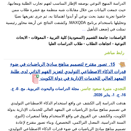
الدراسة المنهج النوعي بوصفه الإطار المناسب لفهم تجارب الطلبة ومعانيها،
حيث جمعت البيانات من خلال مقابلات شبه منظمة مع عشرة طلاب ممن
خاضوا تجربة تنفيذ بحث نوعي أو أبدوا اهتمامًا به، ثم جرى تفريغها نصيًا
وتحليلها باستخدام برنامج MAXQDA. وكشفت النتائج عن أربعة محاور رئيسية
تمثلت في (ضعف التأهيل
...
الواصفات
:
جامعة القصيم (السعودية) كلية التربية
-
المعوقات
-
الابحاث
النوعية
-
اتجاهات الطلاب
-
طلاب الدراسات العليا
رابط مباشر
15.
تصور مقترح لتصميم مناهج مبادئ الرياضيات في ضوء
قدرات الذكاء الاصطناعي التوليدي لتعزيز الفهم الذاتي لدى طلبة
المعهد العالي للخدمات الإدارية في دولة الكويت
النجدي، منيرة سعود جاسر.
مجلة الدراسات والبحوث التربوية. مج. 6، ع.
16، ج. 1، يناير 2026.
هدفت الدراسة إلى الكشف عن واقع استخدام الذكاء الاصطناعي التوليدي
في تصميم مناهج مبادئ الرياضيات في المعهد العالي للخدمات الإدارية بدولة
الكويت، والكشف عن الفروق في واقع الاستخدام وفقاً لمتغيرات (النوع،
السنة الدراسية، المعدل التراكمي، التخصص)، وبناء تصور مقترح لإعادة
تصميم مناهج مبادئ الرياضيات في ضوء قدرات الذكاء الاصطناعي التوليدي،