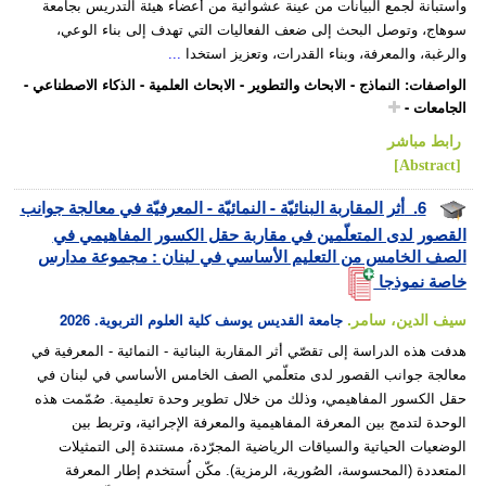
واستبانة لجمع البيانات من عينة عشوائية من أعضاء هيئة التدريس بجامعة
سوهاج، وتوصل البحث إلى ضعف الفعاليات التي تهدف إلى بناء الوعي،
والرغبة، والمعرفة، وبناء القدرات، وتعزيز استخدا
...
الواصفات
:
النماذج
-
الابحاث والتطوير
-
الابحاث العلمية
-
الذكاء الاصطناعي
-
الجامعات
-
رابط مباشر
[Abstract]
6.
أثر المقاربة البنائيّة - النمائيّة - المعرفيّة في معالجة جوانب
القصور لدى المتعلّمين في مقاربة حقل الكسور المفاهيمي في
الصف الخامس من التعليم الأساسي في لبنان : مجموعة مدارس
خاصة نموذجا
سيف الدين، سامر.
جامعة القديس يوسف كلية العلوم التربوية.
2026
هدفت هذه الدراسة إلى تقصّي أثر المقاربة البنائية - النمائية - المعرفية في
معالجة جوانب القصور لدى متعلّمي الصف الخامس الأساسي في لبنان في
حقل الكسور المفاهيمي، وذلك من خلال تطوير وحدة تعليمية. صُمّمت هذه
الوحدة لتدمج بين المعرفة المفاهيمية والمعرفة الإجرائية، وتربط بين
الوضعيات الحياتية والسياقات الرياضية المجرّدة، مستندة إلى التمثيلات
المتعددة (المحسوسة، الصُورية، الرمزية). مكّن اُستخدم إطار المعرفة