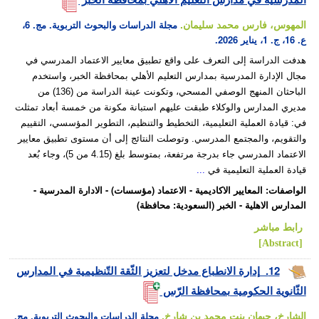
المهوس، فارس محمد سليمان.
مجلة الدراسات والبحوث التربوية. مج. 6،
ع. 16، ج. 1، يناير 2026.
هدفت الدراسة إلى التعرف على واقع تطبيق معايير الاعتماد المدرسي في
مجال الإدارة المدرسية بمدارس التعليم الأهلي بمحافظة الخبر، واستخدم
الباحثان المنهج الوصفي المسحي، وتكونت عينة الدراسة من (136) من
مديري المدارس والوكلاء طبقت عليهم استبانة مكونة من خمسة أبعاد تمثلت
في: قيادة العملية التعليمية، التخطيط والتنظيم، التطوير المؤسسي، التقييم
والتقويم، والمجتمع المدرسي. وتوصلت النتائج إلى أن مستوى تطبيق معايير
الاعتماد المدرسي جاء بدرجة مرتفعة، بمتوسط بلغ (4.15 من 5)، وجاء بُعد
قيادة العملية التعليمية في
...
الواصفات
:
المعايير الاكاديمية
-
الاعتماد (مؤسسات)
-
الادارة المدرسية
-
المدارس الاهلية
-
الخبر (السعودية: محافظة)
رابط مباشر
[Abstract]
12.
إدارة الانطباع مدخل لتعزيز الثّقة التّنظيمية في المدارس
الثّانوية الحكومية بمحافظة الرّس
الشارخ، جيهان بنت محمد بن شارخ.
مجلة الدراسات والبحوث التربوية. مج.