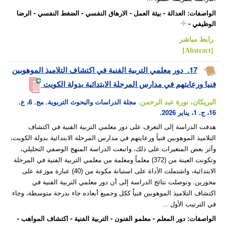
الواصفات
:
العدالة
-
بيئة العمل
-
الارهاق النفسي
-
الضغط النفسي
-
الرضا
الوظيفي
-
رابط مباشر
[Abstract]
17.
دور معلمي التربية الفنية في اكتشاف التلاميذ الموهوبين
فنيا ورعايتهم في مدارس المرحلة الابتدائية بدولة الكويت
البريكان، نورة عبد الرحمن.
مجلة الدراسات والبحوث التربوية. مج. 6، ع.
16، ج. 1، يناير 2026.
هدفت الدراسة إلى التعرف على دور معلمي التربية الفنية في اكتشاف
التلاميذ الموهوبين فنياً ورعايتهم في مدارس المرحلة الابتدائية بدولة الكويت،
وأثر بعض المتغيرات على ذلك، واتبعت الدراسة المنهج الوصفي التحليلي،
وتكونت العينة من (372) معلماً ومعلمة من معلمي التربية الفنية في المرحلة
الابتدائية، واشتملت الأداة على استبانة مكونة من (40) عبارة موزعة على
محورين. وتوصلت نتائج الدراسة إلى أن دور معلمي التربية الفنية في
اكتشاف التلاميذ الموهوبين فنياً ككل وجميع أبعاده جاء بدرجة متوسطة، وجاء
في الترتيب الأول
...
الواصفات
:
دور المعلم
-
معلمو الفنون
-
التربية الفنية
-
اكتشاف المواهب
-