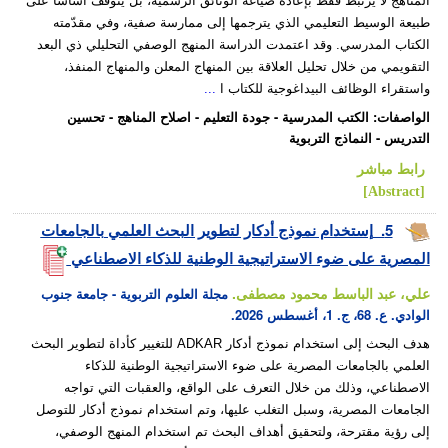
المناهج لا يرتبط فقط بإعادة صياغة الوثائق الرسمية، بل يتوقف أساسا على
طبيعة الوسيط التعليمي الذي يترجمها إلى ممارسة صفية، وفي مقدّمته
الكتاب المدرسي. وقد اعتمدت الدراسة المنهج الوصفي التحليلي ذي البعد
التقويمي من خلال تحليل العلاقة بين المنهاج المعلن والمنهاج المنفذ،
واستقراء الوظائف البيداغوجية للكتاب ا
...
الواصفات
:
الكتب المدرسية
-
جودة التعليم
-
اصلاح المناهج
-
تحسين
التدريس
-
النماذج التربوية
رابط مباشر
[Abstract]
5.
إستخدام نموذج أدكار لتطوير البحث العلمي بالجامعات
المصرية على ضوء الاستراتيجية الوطنية للذكاء الاصطناعي
علي، عبد الباسط محمود مصطفى.
مجلة العلوم التربوية - جامعة جنوب
الوادي. ع. 68، ج. 1، أغسطس 2026.
هدف البحث إلى استخدام نموذج أدكار ADKAR للتغيير كأداة لتطوير البحث
العلمي بالجامعات المصرية على ضوء الاستراتيجية الوطنية للذكاء
الاصطناعي، وذلك من خلال التعرف على الواقع، والعقبات التي تواجه
الجامعات المصرية، وسبل التغلب عليها، وتم استخدام نموذج أدكار للتوصل
إلى رؤية مقترحة، ولتحقيق أهداف البحث تم استخدام المنهج الوصفي،