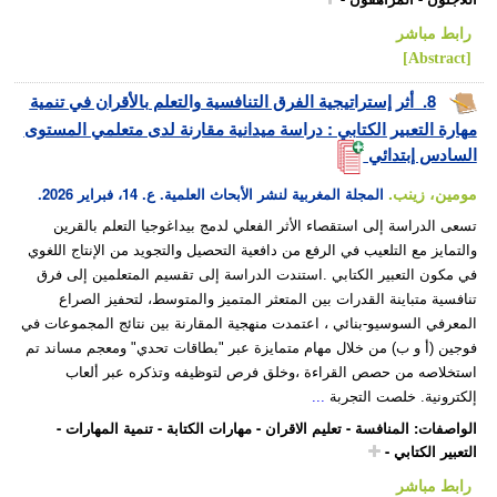
رابط مباشر
[Abstract]
8.
أثر إستراتيجية الفرق التنافسية والتعلم بالأقران في تنمية
مهارة التعبير الكتابي : دراسة ميدانية مقارنة لدى متعلمي المستوى
السادس إبتدائي
مومين، زينب.
المجلة المغربية لنشر الأبحاث العلمية. ع. 14، فبراير 2026.
تسعى الدراسة إلى استقصاء الأثر الفعلي لدمج بيداغوجيا التعلم بالقرين
والتمايز مع التلعيب في الرفع من دافعية التحصيل والتجويد من الإنتاج اللغوي
في مكون التعبير الكتابي .استندت الدراسة إلى تقسيم المتعلمين إلى فرق
تنافسية متباينة القدرات بين المتعثر المتميز والمتوسط، لتحفيز الصراع
المعرفي السوسيو-بنائي ، اعتمدت منهجية المقارنة بين نتائج المجموعات في
فوجين (أ و ب) من خلال مهام متمايزة عبر "بطاقات تحدي" ومعجم مساند تم
استخلاصه من حصص القراءة ،وخلق فرص لتوظيفه وتذكره عبر ألعاب
إلكترونية. خلصت التجربة
...
الواصفات
:
المنافسة
-
تعليم الاقران
-
مهارات الكتابة
-
تنمية المهارات
-
التعبير الكتابي
-
رابط مباشر