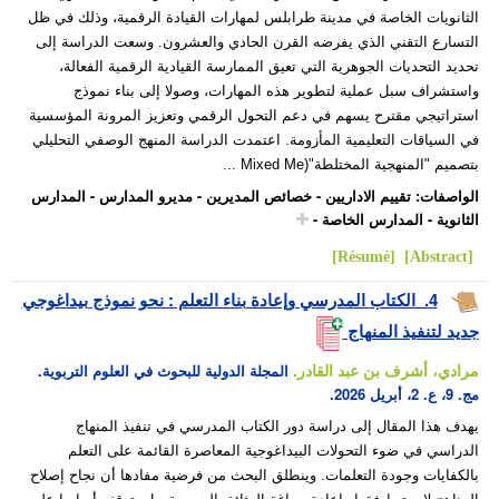
الثانويات الخاصة في مدينة طرابلس لمهارات القيادة الرقمية، وذلك في ظل
التسارع التقني الذي يفرضه القرن الحادي والعشرون. وسعت الدراسة إلى
تحديد التحديات الجوهرية التي تعيق الممارسة القيادية الرقمية الفعالة،
واستشراف سبل عملية لتطوير هذه المهارات، وصولا إلى بناء نموذج
استراتيجي مقترح يسهم في دعم التحول الرقمي وتعزيز المرونة المؤسسية
في السياقات التعليمية المأزومة. اعتمدت الدراسة المنهج الوصفي التحليلي
بتصميم "المنهجية المختلطة"(Mixed Me
...
الواصفات
:
تقييم الاداريين
-
خصائص المديرين
-
مديرو المدارس
-
المدارس
الثانوية
-
المدارس الخاصة
-
[Résumé]
[Abstract]
4.
الكتاب المدرسي وإعادة بناء التعلم : نحو نموذج بيداغوجي
جديد لتنفيذ المنهاج
مرادي، أشرف بن عبد القادر.
المجلة الدولية للبحوث في العلوم التربوية.
مج. 9، ع. 2، أبريل 2026.
يهدف هذا المقال إلى دراسة دور الكتاب المدرسي في تنفيذ المنهاج
الدراسي في ضوء التحولات البيداغوجية المعاصرة القائمة على التعلم
بالكفايات وجودة التعلمات. وينطلق البحث من فرضية مفادها أن نجاح إصلاح