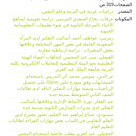
الصفحات
319 ص.
المصدر
دراسات عربية في التربية وعلم النفس. .
المكونات
عرفات، نجاح السعدي المرسي. دراسة تقويمية لمناهج
الأحياء بالمرحلة الثانوية في ضوء تطبيقات المعلوماتية
الحيوية
زمزمي، عواطف أحمد. أساليب التفكير لدى المرأة
السعودية العاملة في بعض المهن المختلفة وعلاقتها
ببعض المتغيرات : دراسة ارتباطية مقارنة
الفضلي، منى عبد المحسن. إتجاهات أعضاء الهيئة
التعليمية نحو البيئة التنظيمية للتعاملات الإلكترونية بكلية
التربية بجامعة الملك عبد العزيز
عز الدين، سوسن محمد. أثر التدريس باستخدام
المتشابهات وفق نموذج جلين Glynn على تحصيل
الرياضيات وتنمية مهارات التفكير الناقد لدى طالبات
الصف الثاني المتوسط بمدينة جدة
عبد الغفار، نورة. الأنماط الإدارية وعلاقتها بأساليب
التفكير لدى مديرات المدارس الثانوية بمدينة جدة
سمنودي، صباح إبراهيم عبد الحليم. تصور مقترح لدور
التعلم التعاوني في إكساب بعض مهارات القراءة لطالبات
التعليم العام
الحجيلي، عبد العزيز معلث. فاعلية استخدام المختبر