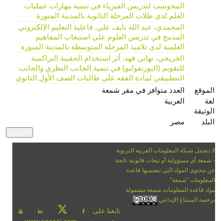
المحوسب لتدريس الفيزياء في تنمية مهارات عمليات
العلم لدى طلاب المرحلة الثانوية بالمدينة المنورة
المحمدي، عبد الله نايف علي. فاعلية التعليم الإلكتروني
المدمج في تدريس العلوم على استيعاب المفاهيم
العلمية لدى تلاميذ المرحلة المتوسطة بالمدينة المنورة
الخريجي، تهاني فهد. أثر استخدام الحقيبة التراكمية
للتقويم (البورتفوليو) في تنمية الجانب النظري والجانب
التتطبيقي لمادة الفقه على طالبات الصف الأول الثانوي
الموقع
العدد متوافر في مقر شمعة
لغة
العربية
الوثيقة
البلد
مصر
لا تتحمل شبكة المعلومات العربية التربوية
- شمعة أي مسؤولية أو تبعات قانونية ناتجة
عن محتوى المواد التي تتضمنها قاعدة
المعلومات "شمعة".
مواد قاعدة المعلومات شمعة مشمولة
برخصة المشاع الإبداعي
تابعنا على