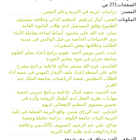
الصفحات
271 ص.
المصدر
دراسات عربية في التربية وعلم النفس. .
المكونات
الفقي، آمال إبراهيم. التنظیم الذاتي وعلاقته بمستوى
الطموح وقلق المستقبل لدى طلاب الثانویة العامة
بنيان، عبد الله علي محمود. أنماط إساءة معاملة الأبناء
ذوي الإحتیاجات الخاصة من قبل الوالدین في مدینة
الطائف وعلاقتها ببعض المتغیرات
عبده، ياسر بيومي أحمد. تقویم برامج إعداد معلم العلوم
بجامعة نجران في ضوء معاییر الجودة
الغامدي، غرم الله مسفر صالح. فاعلیة برنامج مقترح
قائم على أنشطة إعداد ملف الإنجاز المهني في تنمیة أداء
الطلاب المعلمین شعبة الریاضیات بجامعة الملك عبد
العزیز
عبد الحميد، سعيد كمال. فاعلیة برنامج تدريبي لتنمیة
مهارات نظریة العقل لدى أطفال الروضة وأثره في
تحسین مستوى التنظیم الإنفعالي لدیهم
الجنابي، عبد الرزاق شنين. واقع التربیة العملیة في كلیة
التربیة للبنات جامعة الكوفة : دراسة تحلیلة وصفیة
صالح، علي عبد الرحيم. التسویف الأکادیمي وعلاقته
بإدارة الوقت لدى طلبة كلیة التربیة
الموقع
العدد متوافر في مقر شمعة