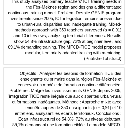
This study analyzes primary teachers' ICT training needs in
the Fès-Meknes region and designs a differentiated
continuous training model. Problem: Despite GENIE program
investments since 2005, ICT integration remains uneven due
to urban-rural disparities and inadequate training. Mixed-
methods approach with 350 teachers surveyed (α = 0.91)
and 10 interviews, analyzing territorial differences. Results
show 54.8% infrastructure gap, 72% at beginner level, and
89.1% demanding training. The MFCD-TICE model proposes
modular, territorially adapted training with mentoring.
(Published abstract)
Objectifs : Analyser les besoins de formation TICE des
enseignants du primaire dans la région Fès-Meknès et
concevoir un modèle de formation continue différenciée.
Problème : Malgré les investissements GENIE depuis 2005,
l'intégration TICE reste inégale due aux disparités urbain-rural
et formations inadéquates. Méthode : Approche mixte avec
enquête auprès de 350 enseignants (α = 0,91) et 10
entretiens, analysant les écarts territoriaux. Conclusions :
Écart infrastructurel de 54,8%, 72% au niveau débutant,
89,1% demandant une formation ciblée. Le modèle MFCD-