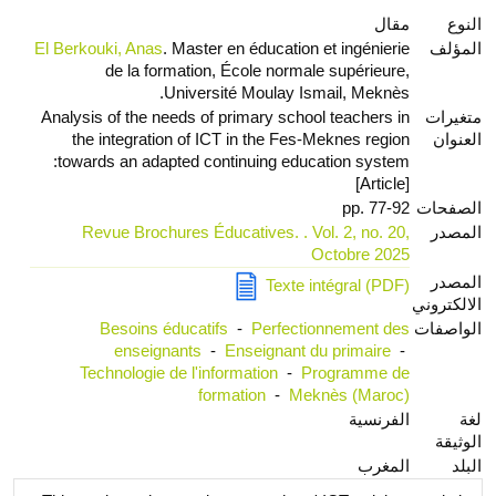
النوع
مقال
المؤلف
. Master en éducation et ingénierie
El Berkouki, Anas
de la formation, École normale supérieure,
Université Moulay Ismail, Meknès.
متغيرات
Analysis of the needs of primary school teachers in
العنوان
the integration of ICT in the Fes-Meknes region
:towards an adapted continuing education system
[Article]
الصفحات
pp. 77-92
المصدر
Revue Brochures Éducatives. . Vol. 2, no. 20,
Octobre 2025
المصدر
Texte intégral (PDF)
الالكتروني
الواصفات
Perfectionnement des
-
Besoins éducatifs
enseignants
-
Enseignant du primaire
-
Technologie de l'information
-
Programme de
formation
-
Meknès (Maroc)
لغة
الفرنسية
الوثيقة
البلد
المغرب