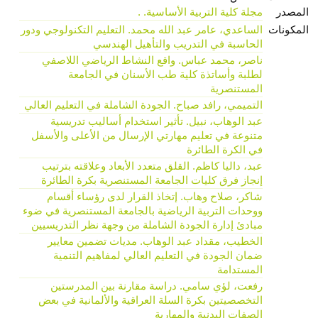
المصدر
مجلة كلية التربية الأساسية. .
المكونات
الساعدي، عامر عبد الله محمد. التعليم التكنولوجي ودور
الحاسبة في التدريب والتأهيل الهندسي
ناصر، محمد عباس. واقع النشاط الرياضي اللاصفي
لطلبة وأساتذة كلية طب الأسنان في الجامعة
المستنصرية
التميمي، رافد صباح. الجودة الشاملة في التعليم العالي
عبد الوهاب، نبيل. تأثير استخدام أساليب تدريسية
متنوعة في تعليم مهارتي الإرسال من الأعلى والأسفل
في الكرة الطائرة
عبد، داليا كاظم. القلق متعدد الأبعاد وعلاقته بترتيب
إنجاز فرق كليات الجامعة المستنصرية بكرة الطائرة
شاكر، صلاح وهاب. إتخاذ القرار لدى رؤساء أقسام
ووحدات التربية الرياضية بالجامعة المستنصرية في ضوء
مبادئ إدارة الجودة الشاملة من وجهة نظر التدريسيين
الخطيب، مقداد عبد الوهاب. مديات تضمين معايير
ضمان الجودة في التعليم العالي لمفاهيم التنمية
المستدامة
رفعت، لؤي سامي. دراسة مقارنة بين المدرستين
التخصصيتين بكرة السلة العراقية والألمانية في بعض
الصفات البدنية والمهارية