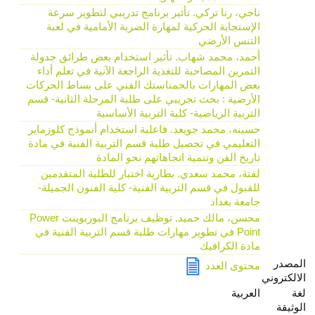
ناجي، رنا تركي. تأثير برنامج تدريبي لتطوير سرعة
الإستجابة الحركية لمهارة الضربة الأمامية في لعبة
التنس الأرضي
أحمد، محمد شهاب. تأثير استخدام بعض طرائق جدولة
التمرين المصاحبة للتغذية الراجعة الآنية في تعلم أداء
بعض المهارات بالجمناستك الفني على بساط الحركات
الأرضية : بحث تجريبي على طلبة المرحلة الثانية- قسم
التربية الرياضية- كلية التربية الأساسية
حسينه، محمد جويعد. فاعلية استخدام أنموذج كلوزماير
التعليمي في تحصيل طلبة قسم التربية الفنية في مادة
تاريخ الفن وتنمية اتجاهاتهم نحو المادة
لفتة، محمد سعدي. بطارية اختبار للطلبة المتقدمين
للقبول في قسم التربية الفنية- كلية الفنون الجميلة-
جامعة بغداد
محسن، مالك حميد. توظيف برنامج البوربوينت Power
Point في تطوير مهارات طلبة قسم التربية الفنية في
مادة الكرافيك
المصدر
محتوى العدد
الالكتروني
لغة
العربية
الوثيقة