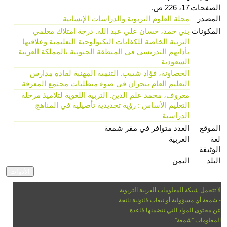
الصفحات
17، 226 ص.
المصدر
مجلة العلوم التربوية والدراسات الإنسانية
المكونات
بني حمد، حسان علي عبد الله. درجة امتلاك معلمي
التربية الخاصة للكفايات التكنولوجية التعليمية وعلاقتها
بأدائهم التدريسي في المنطقة الجنوبية بالمملكة العربية
السعودية
الخصاونة، فؤاد شبيب. التنمية المهنية لقادة مدارس
التعليم العام بنجران في ضوء متطلبات مجتمع المعرفة
معروف، محمد علم الدين. التربية اللغوية لتلاميذ مرحلة
التعليم الأساس : رؤية تجديدية تأصيلية في المناهج
الدراسية
الموقع
العدد متوافر في مقر شمعة
لغة
العربية
الوثيقة
البلد
اليمن
لا تتحمل شبكة المعلومات العربية التربوية
- شمعة أي مسؤولية أو تبعات قانونية ناتجة
عن محتوى المواد التي تتضمنها قاعدة
المعلومات "شمعة".