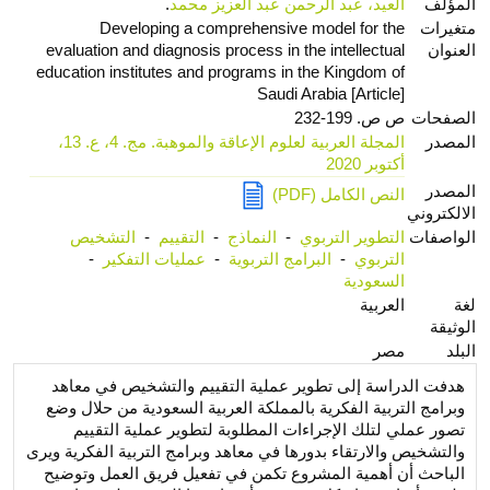
المؤلف
العيد، عبد الرحمن عبد العزيز محمد
.
متغيرات
Developing a comprehensive model for the
العنوان
evaluation and diagnosis process in the intellectual
education institutes and programs in the Kingdom of
Saudi Arabia [Article]
الصفحات
ص ص. 199-232
المصدر
المجلة العربية لعلوم الإعاقة والموهبة. مج. 4، ع. 13،
أكتوبر 2020
المصدر
النص الكامل (PDF)
الالكتروني
الواصفات
التطوير التربوي
-
النماذج
-
التقييم
-
التشخيص
التربوي
-
البرامج التربوية
-
عمليات التفكير
-
السعودية
لغة
العربية
الوثيقة
البلد
مصر
هدفت الدراسة إلى تطوير عملية التقييم والتشخيص في معاهد
وبرامج التربية الفكرية بالمملكة العربية السعودية من حلال وضع
تصور عملي لتلك الإجراءات المطلوبة لتطوير عملية التقييم
والتشخيص والارتقاء بدورها في معاهد وبرامج التربية الفكرية ويرى
الباحث أن أهمية المشروع تكمن في تفعيل فريق العمل وتوضيح