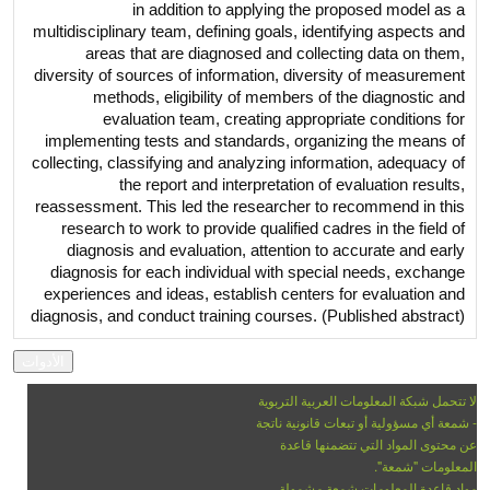
in addition to applying the proposed model as a
multidisciplinary team, defining goals, identifying aspects and
areas that are diagnosed and collecting data on them,
diversity of sources of information, diversity of measurement
methods, eligibility of members of the diagnostic and
evaluation team, creating appropriate conditions for
implementing tests and standards, organizing the means of
collecting, classifying and analyzing information, adequacy of
the report and interpretation of evaluation results,
reassessment. This led the researcher to recommend in this
research to work to provide qualified cadres in the field of
diagnosis and evaluation, attention to accurate and early
diagnosis for each individual with special needs, exchange
experiences and ideas, establish centers for evaluation and
diagnosis, and conduct training courses. (Published abstract)
لا تتحمل شبكة المعلومات العربية التربوية
- شمعة أي مسؤولية أو تبعات قانونية ناتجة
عن محتوى المواد التي تتضمنها قاعدة
المعلومات "شمعة".
مواد قاعدة المعلومات شمعة مشمولة