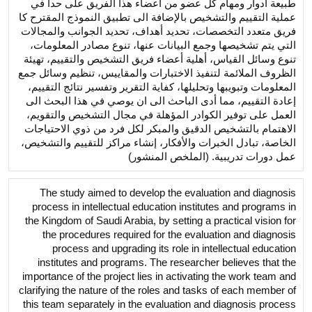
طبيعة أدوار ومهام كل عضو من أعضاء هذا الفريق على حدا في
عملية التقييم والتشخيص بالإضافة الى تطبيق النموذج المقترح كا
فريق متعدد التخصصات، تحديد أهداف، تحديد الجوانب والمجالات
التي يتم تشخيصها وجمع البيانات عنها، تنوع مصادر المعلومات،
تنوع وسائل القياس، أهلية أعضاء فريق التشخيص والتقييم، تهيئة
الظروف الملائمة لتنفيذ الاختبارات والمقاييس، تنظيم وسائل جمع
المعلومات وتبويبها وتحليلها، كفاية التقرير وتفسير نتائج التقييم،
إعادة التقييم، مما أدى الباحث الى ان يوصي في هذا البحث الى
العمل على توفير الكوادر المؤهلة في مجال التشخيص والتقويم،
الاهتمام بالتشخيص الدقيق والمبكر لكل فرد من ذوي الاحتياجات
الخاصة، تبادل الخبرات والأفكار، إنشاء مراكز للتقييم والتشخيص،
عمل دورات تدريبية. (الملخص المنشور)
The study aimed to develop the evaluation and diagnosis
process in intellectual education institutes and programs in
the Kingdom of Saudi Arabia, by setting a practical vision for
the procedures required for the evaluation and diagnosis
process and upgrading its role in intellectual education
institutes and programs. The researcher believes that the
importance of the project lies in activating the work team and
clarifying the nature of the roles and tasks of each member of
this team separately in the evaluation and diagnosis process