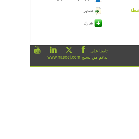
شطة
تصدير
شارك
تابعنا على
بدعم من نسيج www.naseej.com