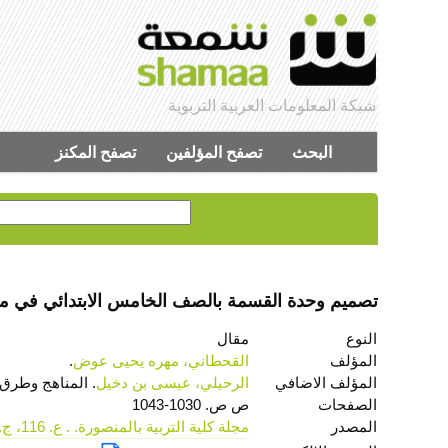
شبكة المعلومات العربية التربوية
البحث
تصفح المؤلفين
تصفح المكنز
تصميم وحدة القسمة بالصف الخامس الابتدائي في مادة ا
النوع
مقال
المؤلف
القحطاني، مهره يحيى عوض
.
المؤلف الاضافي
الرحيلي، عيسى بن دخيل
. المناهج وطرق 
الصفحات
ص ص. 1030-1043
المصدر
مجلة كلية التربية بالمنصورة. . ع. 116، ج. 3، أكتوبر 2021