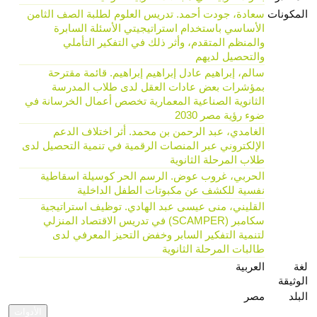
المكونات
سعادة، جودت أحمد. تدريس العلوم لطلبة الصف الثامن
الأساسي باستخدام استراتيجيتي الأسئلة السابرة
والمنظم المتقدم، وأثر ذلك في التفكير التأملي
والتحصيل لديهم
سالم، إبراهيم عادل إبراهيم إبراهيم. قائمة مقترحة
بمؤشرات بعض عادات العقل لدى طلاب المدرسة
الثانوية الصناعية المعمارية تخصص أعمال الخرسانة في
ضوء رؤية مصر 2030
الغامدي، عبد الرحمن بن محمد. أثر اختلاف الدعم
الإلكتروني عبر المنصات الرقمية في تنمية التحصيل لدى
طلاب المرحلة الثانوية
الحربي، غروب عوض. الرسم الحر كوسيلة اسقاطية
نفسية للكشف عن مكبوتات الطفل الداخلية
القليني، منى عيسى عبد الهادي. توظيف استراتيجية
سكامبر (SCAMPER) في تدريس الاقتصاد المنزلي
لتنمية التفكير السابر وخفض التحيز المعرفي لدى
طالبات المرحلة الثانوية
لغة
العربية
الوثيقة
البلد
مصر