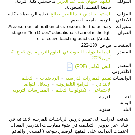
المؤلف
البليهد، جيهان بنت عبد العزيز
. ماجستير، كلية التربية،
جامعة القصيم، السعودية.
المؤلف
المعثم، خالد بن عبد الله بن صالح
. تعليم الرياضيات، كلية
الاضافي
التربية، جامعة القصيم.
متغيرات
Assessment of mathematics lessons for the primary
العنوان
stage in "Ien Droos" educational channel in the light
of effective teaching practices [Article]
الصفحات
ص ص. 139-222
المصدر
المجلة الدولية للبحوث في العلوم التربوية. مج. 8، ع. 2،
أبريل 2025
المصدر
النص الكامل (PDF)
الالكتروني
الواصفات
تقييم المقررات الدراسية
-
الرياضيات
-
التعليم
الابتدائي
-
البرامج التلفزيونية
-
وسائل التواصل
الاجتماعي
-
تكنولوجيا التعليم
-
الممارسات التربوية
لغة
العربية
الوثيقة
البلد
استونيا
هدفت الدراسة إلى تقييم دروس الرياضيات للمرحلة الابتدائية في
قناة "عين دروس" التعليمية في ضوء ممارسات التدريس الفعال.
اعتمدت الدراسة على المنهج الوصفي بنوعيه (المسحي والقائم