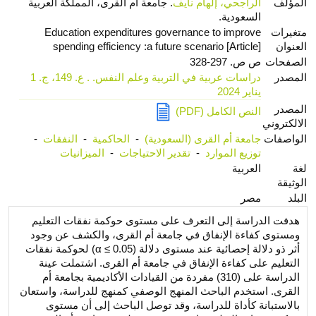
المؤلف
الراجحي، إلهام نايف
. جامعة أم القرى، المملكة العربية
السعودية.
متغيرات
Education expenditures governance to improve
العنوان
spending efficiency :a future scenario [Article]
الصفحات
ص ص. 297-328
المصدر
دراسات عربية في التربية وعلم النفس. . ع. 149، ج. 1
يناير 2024
المصدر
النص الكامل (PDF)
الالكتروني
الواصفات
جامعة أم القرى (السعودية)
-
الحاكمية
-
النفقات
-
توزيع الموارد
-
تقدير الاحتياجات
-
الميزانيات
لغة
العربية
الوثيقة
البلد
مصر
هدفت الدراسة إلى التعرف على مستوى حوكمة نفقات التعليم
ومستوى كفاءة الإنفاق في جامعة أم القرى، والكشف عن وجود
أثر ذو دلالة إحصائية عند مستوى دلالة (α ≤ 0.05) لحوكمة نفقات
التعليم على كفاءة الإنفاق في جامعة أم القرى. اشتملت عينة
الدراسة على (310) مفردة من القيادات الأكاديمية بجامعة أم
القرى. استخدم الباحث المنهج الوصفي كمنهج للدراسة، واستعان
بالاستبانة كأداة للدراسة، وقد توصل الباحث إلى أن مستوى