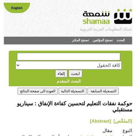
English
شبكة المعلومات العربية التربوية
البحث
تصفح المؤلفين
تصفح المكنز
البحث المتقدم
حوكمة نفقات التعليم لتحسين كفاءة الإنفاق : سيناريو
مستقبلي
[الملخّص]
[Abstract]
النوع
مقال