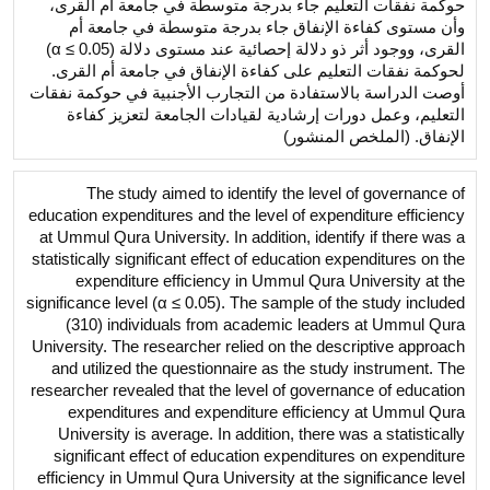
حوكمة نفقات التعليم جاء بدرجة متوسطة في جامعة أم القرى،
وأن مستوى كفاءة الإنفاق جاء بدرجة متوسطة في جامعة أم
القرى، ووجود أثر ذو دلالة إحصائية عند مستوى دلالة (α ≤ 0.05)
لحوكمة نفقات التعليم على كفاءة الإنفاق في جامعة أم القرى.
أوصت الدراسة بالاستفادة من التجارب الأجنبية في حوكمة نفقات
التعليم، وعمل دورات إرشادية لقيادات الجامعة لتعزيز كفاءة
الإنفاق. (الملخص المنشور)
The study aimed to identify the level of governance of
education expenditures and the level of expenditure efficiency
at Ummul Qura University. In addition, identify if there was a
statistically significant effect of education expenditures on the
expenditure efficiency in Ummul Qura University at the
significance level (α ≤ 0.05). The sample of the study included
(310) individuals from academic leaders at Ummul Qura
University. The researcher relied on the descriptive approach
and utilized the questionnaire as the study instrument. The
researcher revealed that the level of governance of education
expenditures and expenditure efficiency at Ummul Qura
University is average. In addition, there was a statistically
significant effect of education expenditures on expenditure
efficiency in Ummul Qura University at the significance level