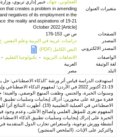
العجلوني، جهاد
. خبير إداري تربوي، وزارة ا
متغيرات العنوان
ution that creates a problem in amending
s and negatives of its employment in the
ce :the reality and aspirations of 19-21
October 2022 [Article]
الصفحات
ص ص. 153-176
المصدر
دراسات عربية في التربية وعلم النفس. ع. 149، ج. 1 يناير 24
المصدر الالكتروني
النص الكامل (PDF)
الواصفات
الاتجاهات التربوية
-
تكنولوجيا التعليم
-
لغة الوثيقة
العربية
البلد
مصر
استهدفت الدراسة قياس أثر ورشة "الذكاء الاصطناعي: حل يخ
19-21 أكتوبر 2022 في الأردن؛ لمفهوم الذكاء الا
الاصطناعي في العملية التعليمية 
المفهوم تعزى للمؤهل العلمي ولصالح الأعلى، وعدم وجود 
الخبرة على إدراك إيجابيات وسلبيات تطبيق الذكاء الاصطناع
أنشطة وورش توعوية، واستعراض تجارب الدول المتقدمة في تو
والتركيز على الإناث. (الملخص المنشور)