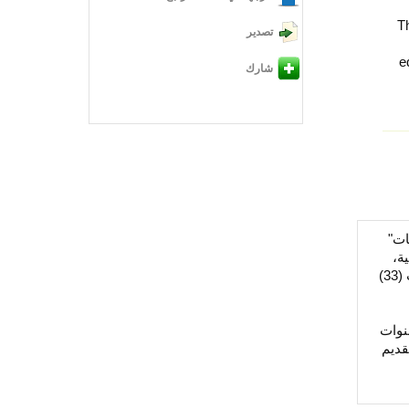
Th
تصدير
e
شارك
ات"
ية،
وسنوات الخبرة، والجنس. وظفت المنهج الوصفي، والعينة؛ جميع أفراد المجتمع (39) مشارك ومشاركة. طور الباحثون استبانة؛ اشتملت (33)
نوات
قديم