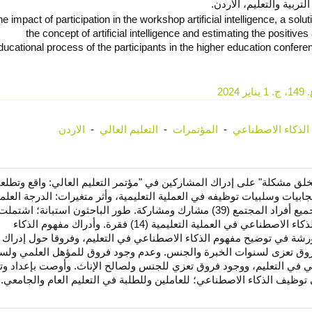
لتربية والتعليم، الأردن.
e impact of participation in the workshop artificial intelligence, a sol
the concept of artificial intelligence and estimating the positive
ducational process of the participants in the higher education conferen
20
الذكاء الاصطناعي
-
المؤتمرات
-
التعليم العالي
-
الاردن
لق مشكلة" على إدراك المشاركين في "مؤتمر التعليم العالي: واقع وتطلع
صطناعي وإيجابيات وسلبيات توظيفه في العملية التعليمية، وأثر متغيرات: الدرجة العلم
فقرة موزعة على محورين: أدراك إيجابيات وسلبيات تطبيق الذكاء الاصطناعي في العملية التعليمية (14) فقرة. وأدراك مفهوم الذكاء
(19). أظهرت النتائج أثرا للورشة في توضيح مفهوم الذكاء الاصطناعي في التعليم، وفروقا حول إدراك
فروق تعزى لسنوات الخبرة والجنس. وعدم وجود فروق للمؤهل العلمي ولس
ي في التعليم، ووجود فروق تعزي للجنس ولصالح الإناث. وأوصت بإعداد وت
ظيف الذكاء الاصطناعي؛ للعاملين وللطلبة في التعليم العام والجامعي.