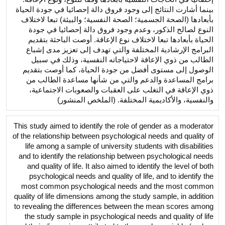
بينما أشارت النتائج إلى وجود فروق دالة إحصائيا في جودة الحياة
بأبعادها (الصحة الجسمية؛ الصحة النفسية؛ والبيئة) تبعا لاختلاف
النوع لصالح الذكور، وعدم وجود فروق دالة إحصائيا في جودة
الحياة بأبعادها تبعا لاختلاف نوع الإعاقة. أوصت الباحثة بتقديم
البرامج الإرشادية المختلفة والتي تهدف إلى تعزيز مدى إشباع
الطالب من ذوي الإعاقة لاحتياجاته النفسية، وذلك في سبيل
الوصول إلى مستوى أفضل من جودة الحياة، كما أوصت بتقديم
برامج المساعدة والدعم والتي من شأنها مساعدة الطالب من
ذوي الإعاقة في التغلب على العقبات والصعوبات الاجتماعية،
والنفسية، والأكاديمية المختلفة. (الملخص المنشور)
This study aimed to identify the role of gender as a moderator
of the relationship between psychological needs and quality of
life among a sample of university students with disabilities
and to identify the relationship between psychological needs
and quality of life. It also aimed to identify the level of both
psychological needs and quality of life, and to identify the
most common psychological needs and the most common
quality of life dimensions among the study sample, in addition
to revealing the differences between the mean scores among
the study sample in psychological needs and quality of life