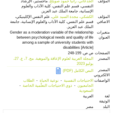
المؤلف
الجدعاني، رانيا حمود صويلح
. ماجستير، الإرشاد
النفسي، قسم علم النفس، كلية الآداب والعلوم
الإنسانية، جامعة الملك عبد العزيز.
المؤلف
الكشكي، مجدة السيد علي
. علم النفس الإكلينيكي،
الاضافي
قسم علم النفس، كلية الآداب والعلوم الإنسانية، جامعة
الملك عبد العزيز.
متغيرات
Gender as a moderation variable of the relationship
العنوان
between psychological needs and quality of life
among a sample of university students with
disabilities [Article]
الصفحات
ص ص. 199-248
المصدر
المجلة العربية لعلوم الإعاقة والموهبة. مج. 7، ع. 27،
يوليو 2023
المصدر
النص الكامل (PDF)
الالكتروني
الواصفات
الاحتياجات النفسية
-
نوعية الحياة
-
الطلاب
الجامعيون
-
ذوي الاحتياجات التعلّمية الخاصة
-
السعودية
لغة
العربية
الوثيقة
البلد
مصر