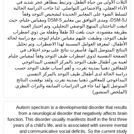
الثلاث الأولى من حياة الطفل، وترتبط بمظاهر عجز شديد في
الأداء العقلي، والاجتماعي التواصلي. لذا جاءت الدراسة الحالية
لتسلط الضوء على المعايير الجديدة لتشخيص التوحد وفقاً
لـDSM-5، ومدى التوافق بين معايير DSM-5 ومقياس جليام، حيث
اتبعت الباحثتان المنهج الوصفي التحليلي، وتم اختيار العينة
بطريقة مقصودة، حيث بلغت 33 طفلاً وطفلة من ذوي اضطراب
طيف التوحد، وطبقت عليهم مقياس جليام لتوحد، مع دراسة لحالة
الأطفال، لمعرفة العوامل المسببة لهذا الاضطراب. وتم تحليل
النتائج المتوصل إليها، فأسفرت نتائج على يوجد اختلاف في
الصفحة النفسية لذوي اضطراب طيف التوحد وفقاً لمقياس جليام
لعينة من أطفال طيف التوحد بالمركز النفسي البيداغوجي
للمعاقين ذهنياً بمدينة تقرت، و أهم أسباب طيف التوحد حسب
دراسة الحالة لدى أطفال طيف التوحد بالمركز النفسي
البيداغوجي للمعاقين ذهنيا بمدينة تقرت. ولقد نوقشت النتائج
المتوصل إليها لما جاء في الدراسات السابقة والتراث النظري.
(الملخص المنشور)
Autism spectrum is a developmental disorder that results
from a neurological disorder that negatively affects brain
function. This disorder usually manifests itself in the first three
years of a child's life, and is associated with severe mental
and communicative social deficits. So the current study