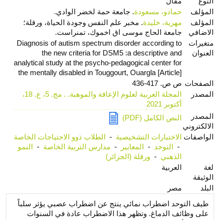
النوع
مقال
المؤلف
حمادو، مسعودة
. جامعة حمة لخضر الوادي.
المؤلف
مهرية، خليدة
. مخبر علم النفس وجودة الحياة، ورقلة؛
الاضافي
جامعة الحاج موسى اق اخموك، تمنراست.
متغيرات
Diagnosis of autism spectrum disorder according to
العنوان
the new criteria for DSM5 :a descriptive and
analytical study at the psycho-pedagogical center for
the mentally disabled in Touggourt, Ouargla [Article]
الصفحات
ص ص. 417-436
المصدر
المجلة العربية لعلوم الإعاقة والموهبة. . مج. 5، ع. 18،
أكتوبر 2021
المصدر
النص الكامل (PDF)
الالكتروني
الواصفات
الاختبارات التشخيصية
-
الطلاب ذوو الاحتياجات الخاصة
-
التوحد
-
المعايير
-
مدارس التربية الخاصة
-
النمو
الذهني
-
ورقلة (الجزائر)
لغة
العربية
الوثيقة
البلد
مصر
طيف التوحد اضطراب نمائي ينتج عن اضطراب عصبي يؤثر سلباً
على وظائف الدماغ. وتظهر هذا الاضطراب عادة في السنوات