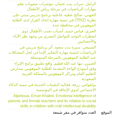
الزامل، سراب بنت عثمان. مؤشرات صعوبات تعلم
مهارات الرياضيات في مرحلة رياض الأطفال
الجهني، صالح عطية. فاعلية برنامج تدريبي مبني على
نظرية (TRIZ) في تنمية مهارة اتخاذ القرار لدى الطلبة
الموهوبين في محافظة جدة
العنزي، قياس حميد. أسباب تجنب الأطفال ذوي
اضطراب التوحد للتواصل البصري من وجهة نظر الآباء
والأخصائيين
السبيعي، منيرة بنت سعود. أثر برنامج تدريبي في
الرياضيات لتنمية مهارة التفكير الإبداعي لحل المشكلات
عند الطلبة الموهوبين بالمرحلة المتوسطة
العتيبي، مها عبد الله قطيم. واقع تطبيق برامج الإثراء
وفق أنموذج الواحة المقدمة للطلبة الموهوبين بمدارس
التعليم العام ومراكز الموهوبين بالمملكة العربية
السعودية
بولقواس، زرفة. فعالية التقنيات الحديثة في تنمية الذكاء
الاجتماعي لذوي الإعاقة في المؤسسة
Aljarboua, Eman Khaled. Emotional intelligence of
parents and female teachers and its relation to social
skills in children with mild intellectual disability
الموقع
العدد متوافر في مقر شمعة