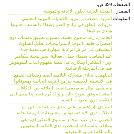
الصفحات
399 ص.
المصدر
المجلة العربية لعلوم الإعاقة والموهبة
المكونات
المزيد، مصعب بن مزيد. الكفايات المهنية لمعلمي
تدريبات النطق في برامج الصم وضعاف السمع : أهميتها
ومدى توافرها
الغامدي، رغد ممدوح محمد. مستوى تطبيق معلمات ذوي
اضطراب طيف التوحد لاستراتيجيات تحليل السلوك
التطبيقي في مراكز الرعاية النهارية في مدينة جدة
عبد الشافي، شيماء جمال. فعالية استراتيجية سكامبر
لإثراء التفكير الإبتكاري في تنمية مفهوم الذات للموهوبين
فنيا في المرحلة الإعدادية
الجلهمي، نجلاء. مشاركة التلاميذ الصم وضعاف السمع
في الأنشطة اللاصفية ببرامج التربية الخاصة ومعوقاتها
مصطفى، منال مصطفى السيد. العلاقة بين الذكاءات
المتعددة وفق نموذج جاردنر والذاكرة قصيرة المدى لدى
التلاميذ ذوي صعوبات التعلم
الذوادي، إبراهيم بن علي. مدى معرفة العاملين مع
الطلاب ذوي الإعاقة بقوانين وتشريعات التربية الخاصة
الحربي، نادر عبيد شجاع. مستوى التفكير الإبداعي
وعلاقته بالسمات الشخصية لدى الطلبة الموهوبين
بالمملكة العربية السعودية