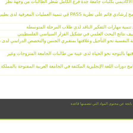
 الأكاديمي بكليات جامعة جدة فرع الكامل شطر الطالبات من وجهة نظر
محظي، جبران يحيى عبد الله. فعالية برنامج إرشادي قائم على نظرية PASS في تنمية العمليات المعرفية لدى بط
 تنمية مهارات التفكير الناقد لدى طلاب المرحلة المتوسطة
ف نتائج البحث العلمي في تشكيل القرار السياسي الفلسطيني
النفسية نحو التأجيل وعلاقتها بمتغيري الجنس والتخصص الدراسي لدى ط
تها بالتوجه نحو الحياة لدى عينة من طالبات الجامعة المتزوجات وغير
ج دورات اللغة الإنجليزية المكثفة في الجامعة العربية المفتوحة بالمملكة
 ناتجة عن محتوى المواد التي تتضمنها قاعدة