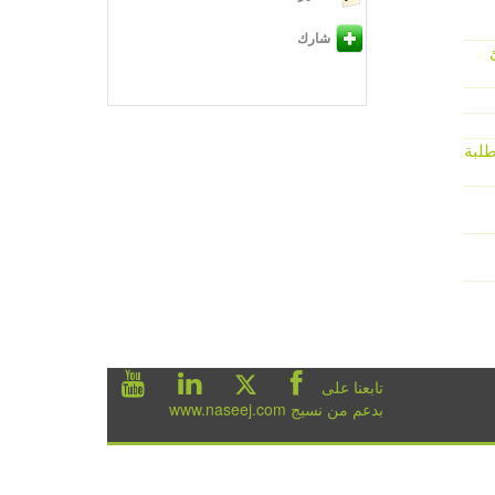
شارك
يئ
لبة
تابعنا على
بدعم من نسيج www.naseej.com