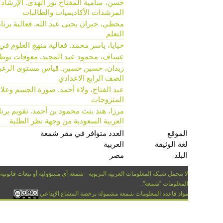
حسن، سامية المفتاح نور الهدى. الإرشاد
المرشدات الأكاديميات والطالبات
التعلم
خيايا، ياسر محمد. فعالية منهج العلوم في
عساف، محمود عبد المجيد. معوقات توظي
زيدان، حسين حسين. قياس مستوى الرغبة 
الصف الرابع الاعدادي
عبد الفتاح، ولاء أحمد. صورة الجسم وعلاق
المتزوجات
مرزا، هند بنت محمود بن أحمد. تقويم برنام
العربية السعودية من وجهة نظر الطلبة
الموقع
العدد متوافر في مقر شمعة
لغة الوثيقة
العربية
البلد
مصر
لا تتحمل شبكة المعلومات العربية التربوية - شمعة أي مسؤولية أو تبعات قانونية
المعلومات "شمعة".
مواد قاعدة المعلومات شمعة مشمولة برخصة المشاع الإبداعي