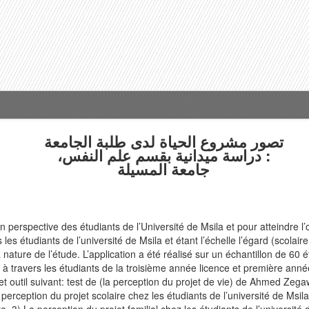
تصور مشروع الحياة لدى طلبة الجامعة
: دراسة ميدانية بقسم علم النفس،
جامعة المسيلة
 perspective des étudiants de l’Université de Msila et pour atteindre l’ob
 les étudiants de l’université de Msila et étant l’échelle l’égard (scolair
nature de l’étude. L’application a été réalisé sur un échantillon de 60 
e à travers les étudiants de la troisième année licence et première anné
 outil suivant: test de (la perception du projet de vie) de Ahmed Zegaw
erception du projet scolaire chez les étudiants de l’université de Msila
re. 3) La perception du projet familial chez les étudiants de l’université 