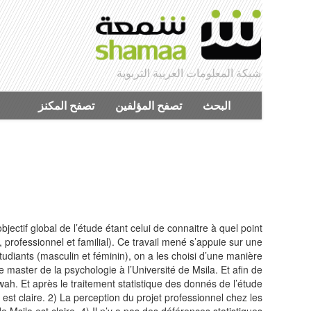
شبكة المعلومات العربية التربوية
البحث
تصفح المؤلفين
تصفح المكنز
jectif global de l’étude étant celui de connaitre à quel point
e, professionnel et familial). Ce travail mené s’appuie sur une
étudiants (masculin et féminin), on a les choisi d’une manière
e master de la psychologie à l’Université de Msila. Et afin de
ah. Et après le traitement statistique des donnés de l’étude
 est claire. 2) La perception du projet professionnel chez les
de Msila est claire. 4) Il n’y a pas des déférences statistiques