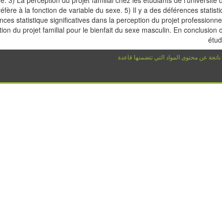
 réfère à la fonction de variable du sexe. 5) Il y a des déférences statist
ences statistique significatives dans la perception du projet professionnel
tion du projet familial pour le bienfait du sexe masculin. En conclusion o
étud
 ناتجة عن محتوى المواد التي تتضمنها قاعدة