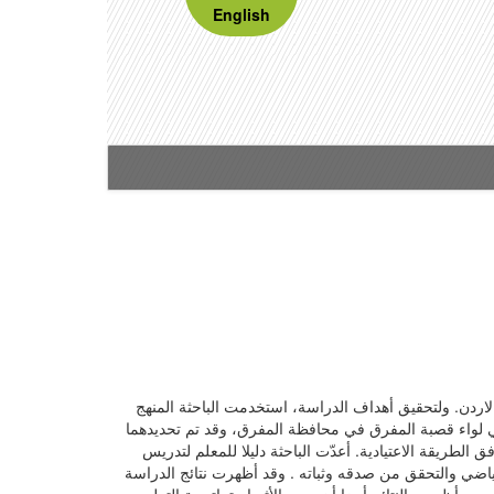
English
اردن. ولتحقيق أهداف الدراسة، استخدمت الباحثة المنهج
مديرية التربية والتعليم في لواء قصبة المفرق في محافظة المفرق، وقد تم تحديدهما
 (22) طالبة درست وفق استراتيجية التعلم باللعب، ومجموعة ضابطة وعددها (21) طالبة درست وفق الطريقة الاعتيادية. أعدّت الباحثة دليلا للمعلم لتدريس
رياضي والتحقق من صدقه وثباته . وقد أظهرت نتائج الدراسة
ترتيجية التعلم باللعب. وأظهرت النتائج أيضا أن حجم الأثر استراتيجية التعلم