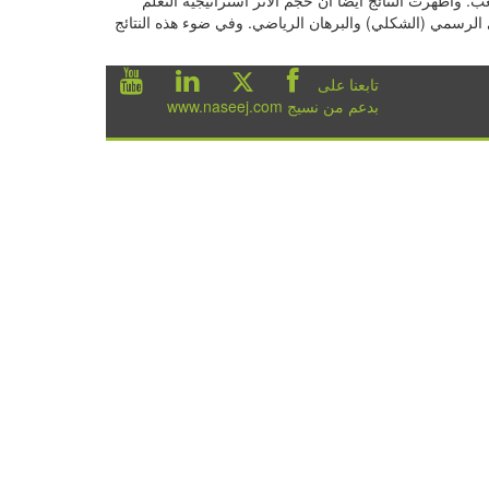
ي الرسمي (الشكلي) والبرهان الرياضي. وفي ضوء هذه النتائج
تابعنا على
بدعم من نسيج www.naseej.com