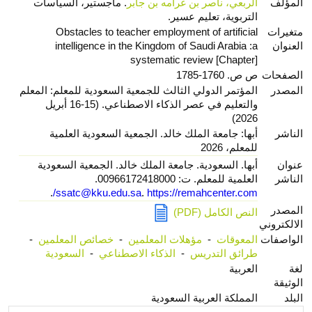
المؤلف
الربعي، ناصر بن غرامه بن جابر
. ماجستير، السياسات
التربوية، تعليم عسير.
متغيرات
Obstacles to teacher employment of artificial
العنوان
intelligence in the Kingdom of Saudi Arabia :a
systematic review [Chapter]
الصفحات
ص ص. 1760-1785
المصدر
المؤتمر الدولي الثالث للجمعية السعودية للمعلم: المعلم
والتعليم في عصر الذكاء الاصطناعي. (15-16 أبريل
2026)
الناشر
أبها: جامعة الملك خالد. الجمعية السعودية العلمية
للمعلم، 2026
عنوان
أبها. السعودية. جامعة الملك خالد. الجمعية السعودية
الناشر
العلمية للمعلم. ت: 00966172418000.
.
ssatc@kku.edu.sa
.
https://remahcenter.com/
المصدر
النص الكامل (PDF)
الالكتروني
الواصفات
المعوقات
-
مؤهلات المعلمين
-
خصائص المعلمين
-
طرائق التدريس
-
الذكاء الاصطناعي
-
السعودية
لغة
العربية
الوثيقة
البلد
المملكة العربية السعودية