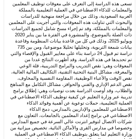
تسعى هذه الدراسة إلى التعرف على معوقات توظيف المعلمين
والمعلمات للذكاء الاصطناعي في العملية التعليمية بالمملكة
العربية السعودية، وذلك من خلال مراجعة منهجية للدراسات
والبحوث التي تناولت هذه المعوقات، والتي أجريت على المعلمين
والمعلمات بالمملكة، وقد تم إجراء مسح شامل لجميع الدراسات
ذات الصلة بالموضوع، والمنشورة في الفترة ما بين يناير 2020
ويوليو 2025، وذلك في كل من قاعدة بيانات المنظومة وقاعدة
بيانات شمعة التربوية، وتحليلها تحليلا موضوعيا، ومن بين 735
دراسة تم قبول 24 دراسة بناء على معايير القبول والإقصاء والتي
تم تحديدها في هذه الدراسة. وقد أظهرت النتائج عددا من
المعوقات وهي: نقص التدريب والبرامج التدريبية، قلة الوعي
والمعرفة، مشاكل البنية التحتية التقنية، التكاليف المالية العالية،
نقص الوقت والأعباء الوظيفية، المقاومة النفسية والمخاوف،
نقص الدعم الإداري والفني والحوافز، مشاكل التكامل مع المناهج
والطلاب، وقد أوصت الدراسة بعدت توصيات وهي: إطلاق برامج
تدريبة عبر وزارة التعليم عن كيفية توظيف الذكاء الاصطناعي في
العملية التعليمية، حملات توعوية عن أهمية وفوائد الذكاء
الاصطناعي للمعلمين والإداريين بالمدارس، دمج الذكاء
الاصطناعي في برامج إعداد المعلمين بالجامعات، التعاون مع
شركات الاتصال لتوفير انترنت عالي السرعة في جميع المدارس
وخصوصا في مدارس القرى والأماكن النائية، تخصيص ميزانية من
وزارة التعليم لما يتعلق بتوظيف الذكاء الاصطناعي في العملية