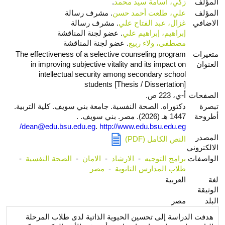
المؤلف
زكي، أسامة سيد محمد
.
المؤلف
علي، طلعت أحمد حسن
. مشرف رسالة
الاضافي
غزال، عبد الفتاح علي
. مشرف رسالة
إبراهيم، إبراهيم علي
. عضو لجنة المناقشة
مصطفى، ولاء ربيع
. عضو لجنة المناقشة
متغيرات
The effectiveness of a selective counseling program
العنوان
in improving subjective vitality and its impact on
intellectual security among secondary school
students [Thesis / Dissertation]
الصفحات
أ-ي، 223 ص.
تبصرة
دكتوراه. الصحة النفسية. جامعة بني سويف. كلية التربية.
أطروحة
1447 هـ (2026). مصر. بني سويف. .
dean@edu.bsu.edu.eg
.
http://www.edu.bsu.edu.eg/
المصدر
النص الكامل (PDF)
الالكتروني
الواصفات
برامج التوجيه
-
الارشاد
-
الامان
-
الصحة النفسية
-
طلاب المدارس الثانوية
-
مصر
لغة
العربية
الوثيقة
البلد
مصر
هدفت الدراسة إلى تحسين الحيوية الذاتية لدى طلاب المرحلة