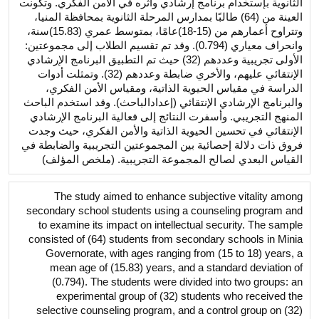
الثانوية بإستخدام برنامج إرشادي وأثره في الأمن الفكري. وتكونت
العينة من (64) طالبًا بمدارس المرحلة الثانوية بمحافظة المنيا،
وتتراوح أعمارهم من (15-18)عامًا، بمتوسط عمري (15.83)سنة،
وانحراف معياري (0.794). وقد تم تقسيم الطلاب إلى مجموعتين:
الأولى تجريبية وعددهم (32) حيث تم التطبيق البرنامج الإرشادي
الإنتقائي عليهم، والأخري ضابطة وعددهم (32). وتمثلت أدوات
الدراسة في مقياس الحيوية الذاتية، ومقياس الأمن الفكري،
والبرنامج الإرشادي الإنتقائي (إعدادالباحث). وقد استخدم الباحث
المنهج التجريبي. وأسفرت النتائج إلى فعالية البرنامج الإرشادي
الإنتقائي في تحسين الحيوية الذاتية والأمن الفكري، حيث وجدت
فروق ذات دلالة إحصائية بين المجموعتين التجريبية والضابطة في
القياس البعدي لصالح المجموعة التجريبية. (ملخص المؤلف)
The study aimed to enhance subjective vitality among
secondary school students using a counseling program and
to examine its impact on intellectual security. The sample
consisted of (64) students from secondary schools in Minia
Governorate, with ages ranging from (15 to 18) years, a
mean age of (15.83) years, and a standard deviation of
(0.794). The students were divided into two groups: an
experimental group of (32) students who received the
selective counseling program, and a control group on (32)