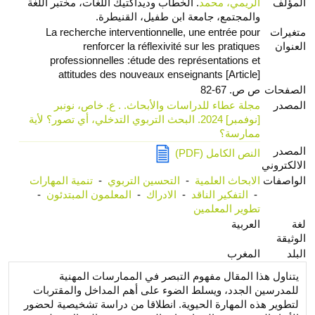
المؤلف
الريمي، محمد
. الخطاب وديداكتيك اللغات، مختبر اللغة
والمجتمع، جامعة ابن طفيل، القنيطرة.
متغيرات
La recherche interventionnelle, une entrée pour
العنوان
renforcer la réflexivité sur les pratiques
professionnelles :étude des représentations et
attitudes des nouveaux enseignants [Article]
الصفحات
ص ص. 67-82
المصدر
مجلة عطاء للدراسات والأبحاث. . ع. خاص، نونبر
[نوفمبر] 2024. البحث التربوي التدخلي، أي تصور؟ لأية
ممارسة؟
المصدر
النص الكامل (PDF)
الالكتروني
الواصفات
الابحاث العلمية
-
التحسين التربوي
-
تنمية المهارات
-
التفكير الناقد
-
الادراك
-
المعلمون المبتدئون
-
تطوير المعلمين
لغة
العربية
الوثيقة
البلد
المغرب
يتناول هذا المقال مفهوم التبصر في الممارسات المهنية
للمدرسين الجدد، ويسلط الضوء على أهم المداخل والمقتربات
لتطوير هذه المهارة الحيوية. انطلاقا من دراسة تشخيصية لحضور