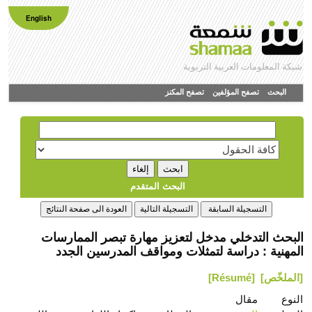
English
شبكة المعلومات العربية التربوية
البحث
تصفح المؤلفين
تصفح المكنز
البحث المتقدم
البحث التدخلي مدخل لتعزيز مهارة تبصر الممارسات
المهنية : دراسة لتمثلات ومواقف المدرسين الجدد
[الملخّص]
[Résumé]
النوع
مقال