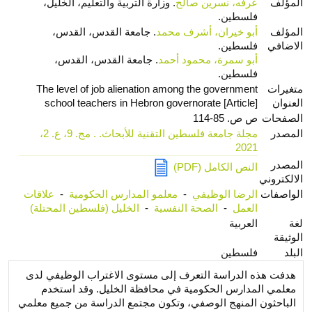
المؤلف
عرفه، نسرين صالح
. وزارة التربية والتعليم، الخليل،
فلسطين.
المؤلف
أبو خيران، أشرف محمد
. جامعة القدس، القدس،
الاضافي
فلسطين.
أبو سمرة، محمود أحمد
. جامعة القدس، القدس،
فلسطين.
متغيرات
The level of job alienation among the government
العنوان
school teachers in Hebron governorate [Article]
الصفحات
ص ص. 85-114
المصدر
مجلة جامعة فلسطين التقنية للأبحاث. . مج. 9، ع. 2،
2021
المصدر
النص الكامل (PDF)
الالكتروني
الواصفات
الرضا الوظيفي
-
معلمو المدارس الحكومية
-
علاقات
العمل
-
الصحة النفسية
-
الخليل (فلسطين المحتلة)
لغة
العربية
الوثيقة
البلد
فلسطين
هدفت هذه الدراسة التعرف إلى مستوى الاغتراب الوظيفي لدى
معلمي المدارس الحكومية في محافظة الخليل. وقد استخدم
الباحثون المنهج الوصفي، وتكون مجتمع الدراسة من جميع معلمي