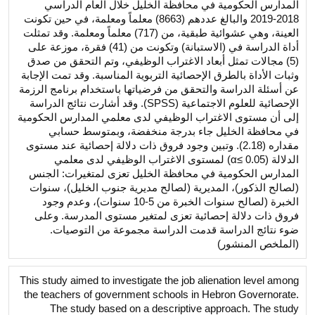
المدارس الحكومية في محافظة الخليل خلال العام الدراسي
2018-2019 والبالغ عددهم (8663) معلماً ومعلمة، في حين تكونت
العينة، وهي عشوائية طبقية، من (717) معلماً ومعلمة. وقد تمثلت
أداة الدراسة في (الاستبانة) وتكونت من (41) فقرة، موزعة على
(5) مجالات تمثل أبعاد الاغتراب الوظيفي، وتم التحقق من صدق
وثبات الأداة بالطرق الإحصائية التربوية المناسبة. وقد تمت الإجابة
عن أسئلة الدراسة والتحقق من فرضياتها باستخدام برنامج الرزمة
الإحصائية للعلوم الاجتماعية (SPSS). وقد أشارت نتائج الدراسة
إلى أن مستوى الاغتراب الوظيفي لدى معلمي المدارس الحكومية
في محافظة الخليل جاء بدرجة منخفضة، وبمتوسط حسابي
مقداره (2.18). وتبين وجود فروق ذات دلالة إحصائية عند مستوى
الدلالة (α≤ 0.05) لمستوى الاغتراب الوظيفي لدى معلمي
المدارس الحكومية في محافظة الخليل تعزى لمتغيرات: الجنس
(لصالح الذكور)، المديرية (لصالح مديرية جنوب الخليل)، سنوات
الخبرة (لصالح سنوات الخبرة من 5-10 سنوات)، وعدم وجود
فروق ذات دلالة إحصائية تعزى لمتغير مستوى المدرسة. وعلى
ضوء نتائج الدراسة قدمت الدراسة مجموعة من التوصيات.
(الملخص المنشور)
This study aimed to investigate the job alienation level among
the teachers of government schools in Hebron Governorate.
The study based on a descriptive approach. The study