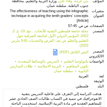
المؤلف
بني عرابة، وفاء علي
. وزارة التربية والتعليم، محافظة
جنوب الباطنة. سلطنة عمان.
متغيرات
The effectiveness of teaching using the infographic
العنوان
technique in acquiring the tenth graders' concepts
[Article]
الصفحات
ص ص. 45-57
المصدر
مجلة جامعة فلسطين التقنية للأبحاث. . مج. 10، ع. 2،
2022. المؤتمر الدولي الأول لجامعة الشرقية حول
التعليم والتعلم عن بعد: الفرص والتحديات (8-9 مارس
2022)
المصدر
النص الكامل (PDF)
الالكتروني
الواصفات
تكنولوجيا التعليم
-
التدريس بالوسائط المتعددة
-
تكوين المفاهيم
-
التربية الاسلامية
-
طلاب المدارس
الثانوية
-
سلطنة عمان
لغة
العربية
الوثيقة
البلد
فلسطين
هدفت الدراسة إلى التعرف على فاعلية التدريس بتقنية
الانفوجرافيك في تنمية في اكتساب طالبات الصف الحادي عشر
للمفاهيم العقدية في مادة التربية الإسلامية. استخدمت الباحثة