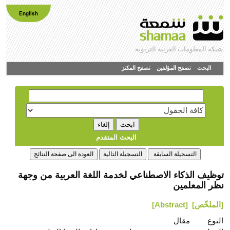
English
شبكة المعلومات العربية التربوية
البحث
تصفح المؤلفين
تصفح المكنز
البحث المتقدم
توظيف الذكاء الاصطناعي لخدمة اللغة العربية‎ من وجهة
نظر ‏المعلمين‏
[الملخّص]
[Abstract]
النوع
مقال