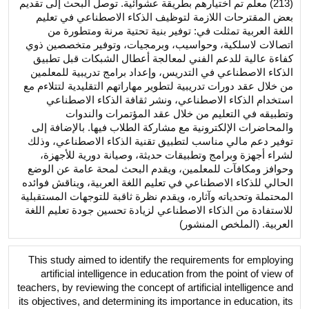
(213) معلم تم اختيارهم بطريقة عشوائية. توصل البحث إلى تقديم
بعض المقترحات اللازمة لتوظيف الذكاء الاصطناعي في تعليم
اللغة العربية تمثلت في: توفير بنية تحتية مرنة ومتطورة من
اتصالات لاسلكية، وحواسيب، وبرمجيات، وتوفير متخصصين ذوي
كفاءة عالية للدعم الفني لمعالجة أعطال الشبكات قبل تطبيق
الذكاء الاصطناعي في التدريس، وإعداد برامج تدريبية للمعلمين
من خلال عقد دورات تدريبية لتطوير مهاراتهم التقليدية لتتلاءم مع
استخدام الذكاء الاصطناعي، ونشر ثقافة الذكاء الاصطناعي
وتطبيقه في التعليم من خلال عقد المؤتمرات والندوات
والمحاضرات الإلكترونية مع مشاركة الطلاب فيها. بالإضافة إلى
توفير دعم مالي مناسب لتطبيق تقنية الذكاء الاصطناعي، وذلك
لشراء أجهزة وبرامج وتطبيقات حديثة، وصيانة دورية للأجهزة،
وحوافز ومكافآت للمعلمين، ويقدم البحث لمحة عامة عن الوضع
الحالي للذكاء الاصطناعي في تعليم اللغة العربية، ويناقش فوائده
المحتملة وتحدياته وآثاره، ويقدم نظرة ثاقبة للتوجهات المستقبلية
للاستفادة من الذكاء الاصطناعي لزيادة تحسين جودة تعليم اللغة
العربية. (الملخص المنشور)
This study aimed to identify the requirements for employing
artificial intelligence in education from the point of view of
teachers, by reviewing the concept of artificial intelligence and
its objectives, and determining its importance in education, its