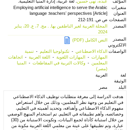
المؤلف
عبده، نهى حسين
. لغة عربية، إدارة المنيا التعليمية.
متغيرات
Employing artificial intelligence to serve the Arabic
العنوان
language :teachers' perspectives [Article]
الصفحات
ص ص. 191-212
المصدر
المجلة العربية لغير الناطقين بها. . مج. 7، ع. 20، يناير
2024
المصدر
النص الكامل (PDF)
الالكتروني
الواصفات
الذكاء الاصطناعي
-
تكنولوجيا التعليم
-
تنمية
المهارات
-
المهارات اللغوية
-
اللغة العربية
-
اتجاهات
المعلمين
-
وكالات التربية في المقاطعات
-
المنيا
(مصر)
لغة
العربية
الوثيقة
البلد
مصر
هدفت الدراسة إلى معرفة متطلبات توظيف الذكاء الاصطناعي
في التعليم من وجهة نظر المعلمين، وذلك من خلال استعراض
مفهوم الذكاء الاصطناعي وأهدافه، وتحديد أهميته في التعليم،
وخصائصه، وأهم تطبيقاته في التعليم. تم استخدام المنهج الوصفي
من خلال استبانة كأداة لجمع البيانات، وتكونت الاستبانة من (30)
عبارة، وتم تطبيقها على عينة من معلمي اللغة العربية مكونة من