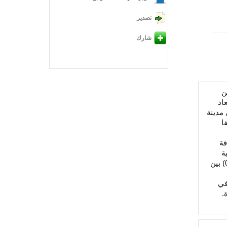
تصدير
شارك
ن
اد
ة في مدينة
ا
قة
ية
الحكومية بمدينة جدة من وجهة نظر المعلمين، كذلك أظهرت نتيجة السؤال الخامس وجود علاقة ارتباطية دالة إحصائيا عند مستوى (‎(0.05 بين
في
.