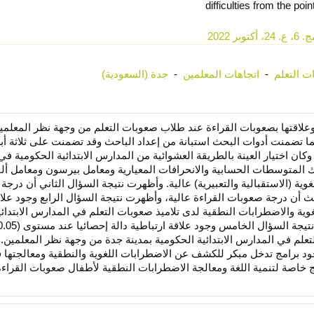
difficulties from the poi
 2022
ت التعلم
-
اتجاهات المعلمين
-
جدة (السعودية)
علاقتها بصعوبات القراءة عند طلاب صعوبات التعلم من وجهة نظر المعلمي
ا تضمنت أدوات البحث استبانة من إعداد الباحث وقد تضمنت على ثلاثة أبع
مرتبطة بالأبعاد الثلاث وبلغ عدد العينة ‎(80)‏ معلم، وكان اختيار العينة بالطريقة العشوائية من المدارس الابتدائية الحكومي
ك المتوسطات الحسابية والانحرافات المعيارية ومعامل بيرسون ومعامل ألف
ية (الاستقبالية والتعبيرية) عالية. وأظهرت نتيجة السؤال الثاني أن درجة
ث أن درجة صعوبات القراءة عالية، وأظهرت نتيجة السؤال الرابع وجود علا
توى (0.05) بين الاضطرابات اللغوية والاضطرابات النطقية لدى تلاميذ صعوبات التعلم في المدارس الابتدائ
علم في المدارس الابتدائية الحكومية بمدينة جدة من وجهة نظر المعلمين.
جود برامج تدخل مبكر للكشف عن الاضطرابات اللغوية والنطقية ومعالجتها 
خاصة لتنمية اللغة ومعالجة الاضطرابات النطقية لأطفال صعوبات القراءة