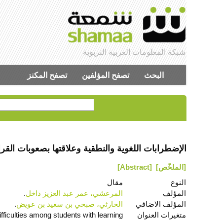
شبكة المعلومات العربية التربوية
البحث
تصفح المؤلفين
تصفح المكنز
الإضطرابات اللغوية والنطقية وعلاقتها بصعوبات الق
[الملخّص]
[Abstract]
النوع
مقال
المؤلف
المرعشي، عمر عبد العزيز داخل
.
المؤلف الاضافي
الحارثي، صبحي بن سعيد بن عويض
.
متغيرات العنوان
fficulties among students with learning