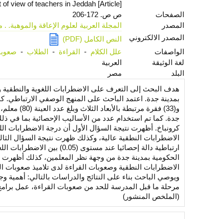
nt of view of teachers in Jeddah [Article]
الصفحات
ص ص. 172-206
المصدر
المجلة العربية لعلوم الإعاقة والموهبة. . مج. 6، ع. 24، أكتوبر
المصدر الالكتروني
النص الكامل (PDF)
الواصفات
علل الكلام
-
القراءة
-
الطلاب
-
صعوبا
لغة الوثيقة
العربية
البلد
مصر
هدف البحث إلى التعرف على الاضطرابات اللغوية والنطقية و
بمدينة جدة. اعتمد الباحث على المنهج الوصفي الارتباطي. كم
و(33) فقرة 
جدة. كما تم استخدام عدد من الأساليب الإحصائية بما في ذل
كرونباخ. أظهرت نتيجة السؤال الأول أن درجة الاضطرابات اللغو
الاضطرابات النطقية عالية، وكذلك ظهرت نتيجة السؤال الثال
ارتباطية دالة إحصائيا عند مس
الاضطرابات النطقية وصعوبات القراءة لدى تلاميذ صعوبات الت
ويوصي الباحث بناء على النتائج والدراسات بالتالي: أهمية و
مرحلة ما قبل المدرسة للحد من صعوبات القراءة، عمل برامج 
(الملخص المنشور)