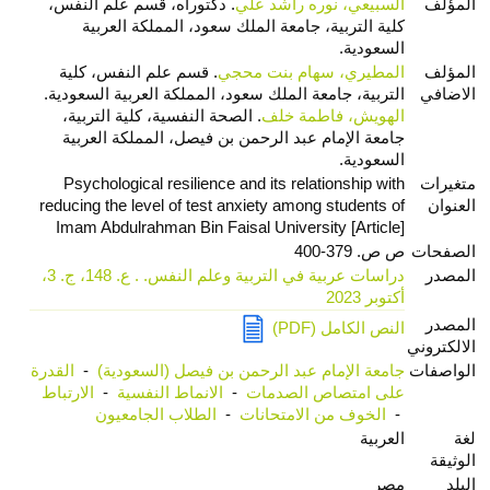
المؤلف
السبيعي، نوره راشد علي
. دكتوراه، قسم علم النفس،
كلية التربية، جامعة الملك سعود، المملكة العربية
السعودية.
المؤلف
المطيري، سهام بنت محجي
. قسم علم النفس، كلية
الاضافي
التربية، جامعة الملك سعود، المملكة العربية السعودية.
الهويش، فاطمة خلف
. الصحة النفسية، كلية التربية،
جامعة الإمام عبد الرحمن بن فيصل، المملكة العربية
السعودية.
متغيرات
Psychological resilience and its relationship with
العنوان
reducing the level of test anxiety among students of
Imam Abdulrahman Bin Faisal University [Article]
الصفحات
ص ص. 379-400
المصدر
دراسات عربية في التربية وعلم النفس. . ع. 148، ج. 3،
أكتوبر 2023
المصدر
النص الكامل (PDF)
الالكتروني
الواصفات
جامعة الإمام عبد الرحمن بن فيصل (السعودية)
-
القدرة
على امتصاص الصدمات
-
الانماط النفسية
-
الارتباط
-
الخوف من الامتحانات
-
الطلاب الجامعيون
لغة
العربية
الوثيقة
البلد
مصر