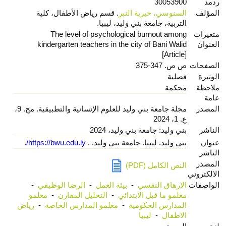
ردمد
30053900
المؤلف
السنوسي، خيرية النبر
. قسم رياض الأطفال، كلية
التربية، جامعة بني وليد، ليبيا.
متغيرات
The level of psychological burnout among
العنوان
kindergarten teachers in the city of Bani Walid
[Article]
الصفحات
ص ص. 347-375
الوتيرة
فصلية
ملاحظة
محكمة
عامة
المصدر
مجلة جامعة بني وليد للعلوم الإنسانية والتطبيقية. مج. 9،
ع. 1، 2024
الناشر
بني وليد: جامعة بني وليد، 2024
عنوان
بني وليد. ليبيا. جامعة بني وليد. .
https://bwu.edu.ly/
.
الناشر
المصدر
النص الكامل (PDF)
الالكتروني
الواصفات
الارهاق النفسي
-
بيئة العمل
-
الرضا الوظيفي
-
معلمو ما قبل الابتدائي
-
التحليل المقارن
-
معلمو
المدارس الحكومية
-
معلمو المدارس الخاصة
-
رياض
الاطفال
-
ليبيا