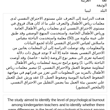
لغة
العربية
الوثيقة
البلد
ليبيا
هدفت الدراسة إلى التعرف علي مستوى الاحتراق النفسي لدى
معلمات رياض الأطفال والتعرف على ما اذ كان هناك فروق في
مستوى الاحتراق النفسي لدي معلمات رياض الأطفال العامة
ورياض الأطفال الخاصة. واستخدمت المنهج الوصفي وقد طبق
على عينة مكونة من (50) معلمة واستخدمت الباحثة مقياس
ماسلاش لقياس الاحتراق النفسي كأداة لجمع البيانات
والمعلومات. وقد توصلت الدراسة إلى أن المعلمات يعانين من
الاحتراق النفسي بصفة عامة إلا أنه لا توجد فروق ذات دلالة
إحصائية تعزى الى متغير نوع الروضة (عامة - خاصة). وقد أوصت
الباحثة بالاتي: 1) وضع برامج تدريبية لمعلمات رياض الأطفال
لمقاومة ضغوط العمل والاحتراق النفسي. 2) تبصير معلمات رياض
الأطفال بالمزيد من المعلومات التي تعزز من قدراتهم في مواجهة
الضغوط الحياتية اليومية وضغوط العمل. 3) عقد ورش عمل للعمل
علي تحسين بيئة العمل بما يضمن التقليل من الاحتراق النفسي.
(الملخص المنشور)
The study aimed to identify the level of psychological burnout
among kindergarten teachers and to identify whether there
were differences in the level of psychological burnout among