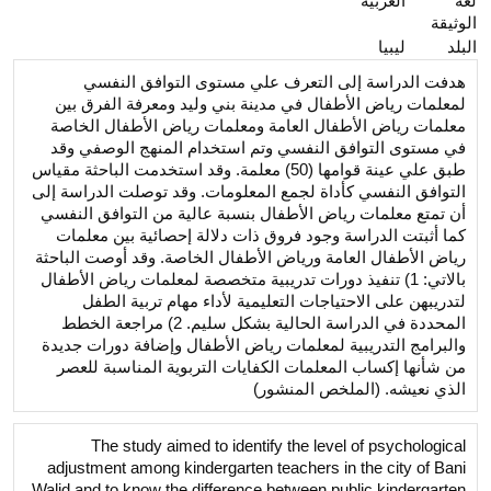
لغة
العربية
الوثيقة
البلد
ليبيا
هدفت الدراسة إلى التعرف علي مستوى التوافق النفسي
لمعلمات رياض الأطفال في مدينة بني وليد ومعرفة الفرق بين
معلمات رياض الأطفال العامة ومعلمات رياض الأطفال الخاصة
في مستوى التوافق النفسي وتم استخدام المنهج الوصفي وقد
طبق علي عينة قوامها (50) معلمة. وقد استخدمت الباحثة مقياس
التوافق النفسي كأداة لجمع المعلومات. وقد توصلت الدراسة إلى
أن تمتع معلمات رياض الأطفال بنسبة عالية من التوافق النفسي
كما أثبتت الدراسة وجود فروق ذات دلالة إحصائية بين معلمات
رياض الأطفال العامة ورياض الأطفال الخاصة. وقد أوصت الباحثة
بالاتي: 1) تنفيذ دورات تدريبية متخصصة لمعلمات رياض الأطفال
لتدريبهن على الاحتياجات التعليمية لأداء مهام تربية الطفل
المحددة في الدراسة الحالية بشكل سليم. 2) مراجعة الخطط
والبرامج التدريبية لمعلمات رياض الأطفال وإضافة دورات جديدة
من شأنها إكساب المعلمات الكفايات التربوية المناسبة للعصر
الذي نعيشه. (الملخص المنشور)
The study aimed to identify the level of psychological
adjustment among kindergarten teachers in the city of Bani
Walid and to know the difference between public kindergarten