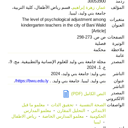
ردمد
30053900
المؤلف
عمار، زهرة إبراهيم
. قسم رياض الأطفال، كلية التربية،
جامعة بني وليد، ليبيا.
متغيرات
The level of psychological adjustment among
العنوان
kindergarten teachers in the city of Bani Walid
[Article]
الصفحات
ص ص. 273-298
الوتيرة
فصلية
ملاحظة
محكمة
عامة
المصدر
مجلة جامعة بني وليد للعلوم الإنسانية والتطبيقية. مج. 9،
ع. 1، 2024
الناشر
بني وليد: جامعة بني وليد، 2024
عنوان
بني وليد. ليبيا. جامعة بني وليد. .
https://bwu.edu.ly/
.
الناشر
المصدر
النص الكامل (PDF)
الالكتروني
الواصفات
الصحة النفسية
-
تحقيق الذات
-
معلمو ما قبل
الابتدائي
-
التحليل المقارن
-
معلمو المدارس
الحكومية
-
معلمو المدارس الخاصة
-
رياض الاطفال
-
ليبيا