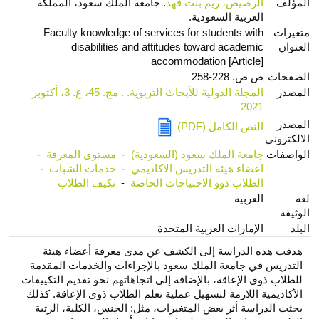
المؤلف
الرصيص، ريم بنت فهد
. جامعة الملك سعود، المملكة
العربية السعودية.
متغيرات
Faculty knowledge of services for students with
العنوان
disabilities and attitudes toward academic
accommodation [Article]
الصفحات
ص ص. 228-258
المصدر
المجلة الدولية للأبحاث التربوية. . مج. 45، ع. 3، أكتوبر
2021
المصدر
النص الكامل (PDF)
الالكتروني
الواصفات
جامعة الملك سعود (السعودية)
-
مستوى المعرفة
-
اعضاء هيئة التدريس الاكاديمي
-
خدمات الشباب
-
الطلاب ذوو الاحتياجات الخاصة
-
تكيف الطلاب
لغة
العربية
الوثيقة
البلد
الإمارات العربية المتحدة
هدفت هذه الدراسة إلى الكشف عن مدى معرفة أعضاء هيئة
التدريس في جامعة الملك سعود بالإجراءات والخدمات المقدمة
للطلاب ذوي الإعاقة، بالإضافة إلى اتجاهاتهم نحو تقديم التكييفات
الأكاديمية اللازمة لتسهيل عملية تعلم الطلاب ذوي الإعاقة. كذلك
بحثت الدراسة أثر بعض المتغيرات، مثل: الجنس، الكلية، الرتبة