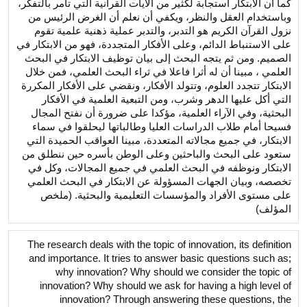
كما أن الابتكار استجابة لكثير من الآيات القرآنية التي تأمر بالتفكر،
وباستخدام العقل والنظر، ويكفي أن نعلم أن الغرض الرئيس من
نزول القرآن الكريم هو التدبر، والتدبر عملية ذهنية علمية تقوم
على الاستنباط الدائم، وعلى الأفكار المتجددة، فهو من الابتكار في
الصميم. ومن ثم يتجه البحث إلى بيان توظيف الابتكار في البحث
العلمي ، مبينا أن له أثرا فاعلا في ثراء البحث العلمي، فمن خلال
الابتكار تتجدد العلوم، وتتولد الأفكار، ونقضي على الأفكار المكررة
التي أكل عليها الدهر وشرب، ومن التبعية العلمية في الأفكار
البحثية، وفي الآراء العلمية، مؤكدا على ضرورة أن نفتح المجال
فسيحا أمام طلاب الدراسات العليا وطالباتها ليحلقوا في سماء
الابتكار، في جميع مجالاته المتعددة، مبينا العواقب الحميدة التي
ستعود على البحث والباحثين وعلى الوطن بأسره حين ننطلق من
الابتكار ونوظفه في البحث العلمي في جميع المجالات، وكل في
تخصصه، وبيان الجهات المسؤولة عن الابتكار في البحث العلمي
على مستوى الأفراد والمؤسسات التعليمية والبحثية. (ملخص
المؤلف)
The research deals with the topic of innovation, its definition
and importance. It tries to answer basic questions such as;
why innovation? Why should we consider the topic of
innovation? Why should we ask for having a high level of
innovation? Through answering these questions, the