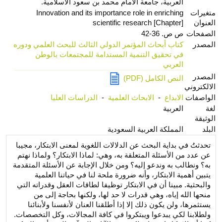
العربية، جامعة الامام محمد بن سعود الاسلامية.
متغيرات
Innovation and its importance role in enriching
العنوان
scientific research [Chapter]
الصفحات
ص ص. 36-42
المصدر
كتاب أبحاث المؤتمر الدولي الثالث للبحث العلمي ودوره
في تحقيق التنمية المستدامة للمجتمعات بالوطن
العربي
المصدر
النص الكامل (PDF)
الالكتروني
الواصفات
الابداع
-
الابحاث العلمية
-
الدراسات العليا
لغة
العربية
الوثيقة
البلد
المملكة العربية السعودية
تحدثتُ في بداية البحث عن الدلالات اللغوية لمعنى الابتكار، مجيبا
عن عدد من الأسئلة المتعلقة به، وهي: لماذا الابتكار؟ ولماذا نهتم
به؟ ونطالب به وندعو إليه؟ ومن خلال الإجابة عن الأسئلة المتقدمة
يتبين أهمية الابتكار، وأنه ضرورة ملحة لنا في حياتنا العلمية
والبحثية. مبينا أن في الابتكار توظيفا لطاقات العقل وقدراته التي
منحها الله إياه، وهي قدرات لا حد لها، ولكنها بحاجة إلى من
يستثمرها، ولن يكون ذلك إلا إذا أطلقنا العنان لأنفسنا ولأبنائنا
ولطلابنا لكي يبدعوا ويبتكروا في كافة المجالات، وكل التخصصات.