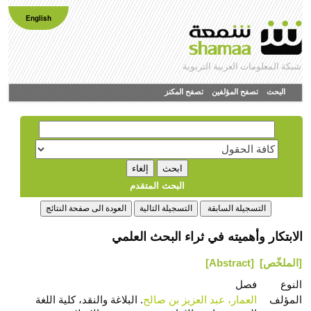
English
شبكة المعلومات العربية التربوية
البحث
تصفح المؤلفين
تصفح المكنز
البحث المتقدم
الابتكار وأهميته في ثراء البحث العلمي
[الملخّص]
[Abstract]
النوع
فصل
المؤلف
العمار، عبد العزيز بن صالح
. البلاغة والنقد، كلية اللغة