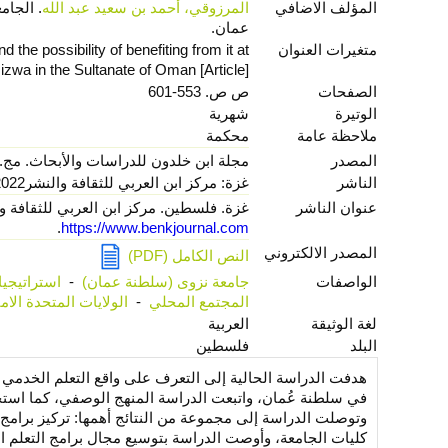
المؤلف الاضافي
المرزوقي، أحمد بن سعيد عبد الله
. الجام
عمان‎.
متغيرات العنوان
 the possibility of benefiting from it at
Nizwa in the Sultanate of Oman [Article]
الصفحات
ص ص. 553-601‎
الوتيرة
شهرية‎
ملاحظة عامة
محكمة‎
المصدر
مجلة ابن خلدون للدراسات والأبحاث.‎ مج. 2، ع. 5، فبراير 2022‎
الناشر
غزة‎: مركز ابن العربي للثقافة والنشر‎، 2022
عنوان الناشر
غزة‎. فلسطين‎. مركز ابن العربي للثقافة والنشر‎. ت: 0097059327602‎.
.
https://www.benkjournal.com
المصدر الالكتروني
النص الكامل (PDF)‎
الواصفات
جامعة نزوى (سلطنة عمان)
-
استراتيجيا
المجتمع المحلي
-
الولايات المتحدة الام
لغة الوثيقة
العربية
البلد
فلسطين
هدفت الدراسة الحالية إلى التعرف على واقع التعلم الخدمي في
في سلطنة عُمان، واتبعت الدراسة المنهج الوصفي، كما استخ
وتوصلت الدراسة إلى مجموعة من النتائج أهمها: تركيز برامج
كليات الجامعة، وأوصت الدراسة بتوسيع مجال برامج التعلم