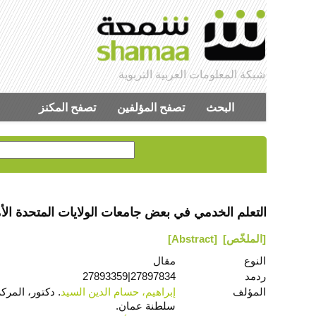
شبكة المعلومات العربية التربوية
البحث
تصفح المؤلفين
تصفح المكنز
التعلم الخدمي في بعض جامعات الولايات المتحدة الأم
[الملخّص]
[Abstract]
النوع
مقال
ردمد
27897834|27893359
المؤلف
إبراهيم، حسام الدين السيد
. دكتور، المرك
سلطنة عمان‎.