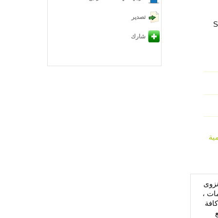
تصدير
S
شارك
مية
نزوى
ات ،
كافة