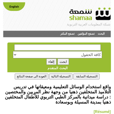
English
شبكة المعلومات العربية التربوية
البحث
تصفح المؤلفين
تصفح المكنز
البحث المتقدم
واقع استخدام الوسائل التعليمية ومعيقاتها في تدريس
التلاميذ المتخلفين ذهنيا من وجهة نظر المربين والمختصين
: دراسة ميدانية بالمركز الطبي التربوي للأطفال المتخلفين
ذهنيا بمدينة المسيلة وبوسعادة
[Résumé]