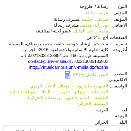
النوع
رسالة / أطروحة
المؤلف
عريوة، مليكة
.
المؤلف
شريفي، حليمة
. مشرف رسالة
الاضافي
بودربالة، محمد
. مشرف رسالة
مكفس، عبد المالك
. عضو لجنة المناقشة
الصفحات
أ-ج، 141 ص.
تبصرة
ماجستير. إرشاد وتوجيه. جامعة محمد بوضياف، المسيلة.
أطروحة
كلية العلوم الإنسانية والاجتماعية. 2016. الجزائر.
المسيلة. ص. ب: 166. ت: 00213035133854. ف:
contact@univ-msila.dz
.
00213035133802.
http://virtuelcampus.univ-msila.dz/facshs/
المصدر
النص الكامل (PDF)
الالكتروني
الواصفات
التجهيزات التربوية
-
وسائل الاعلام التربوي
-
المعوقات
-
طرائق التدريس
-
الطلاب ذوو الاحتياجات
الخاصة
-
النمو الذهني
-
بوسعادة (الجزائر)
-
المسيلة (الجزائر)
لغة
العربية
الوثيقة
البلد
الجزائر