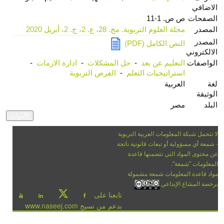
الاضافي
الصفحات
ص ص. 1-11
المصدر
مجلة العلوم التربوية. مج. 28، ع. 2، ج. 2، أبريل 2020
المصدر
النص الكامل (PDF)
الالكتروني
الواصفات
التعليم عن بعد
-
حل المشكلات
-
ادارة الازمات
-
استراتيجيات التعلم
-
الفرص التربوية
لغة
العربية
الوثيقة
البلد
مصر
لا تتحمل شبكة المعلومات العربية التربوية
- شمعة أي مسؤولية أو تبعات قانونية ناتجة
عن محتوى المواد التي تتضمنها قاعدة
المعلومات "شمعة".
مواد قاعدة المعلومات شمعة مشمولة
برخصة المشاع الإبداعي
تابعنا على
بدعم من نسيج www.naseej.com