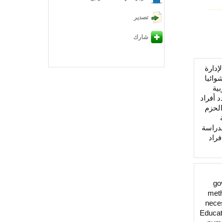
تصدير
شارك
إدارة
وائيا
ية
 وفي حين وصل عدد أفراد
امج الحزم
لدراسة
فراد
go
meth
neces
Educat