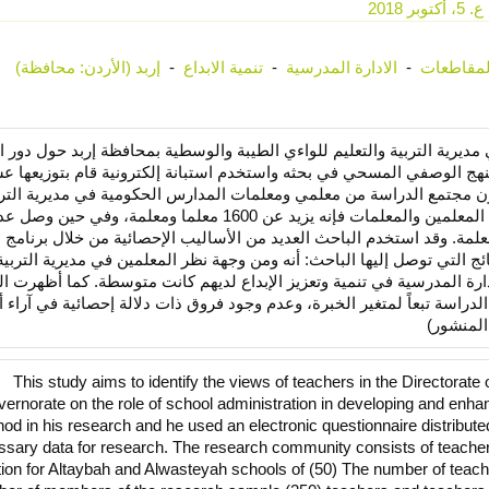
2018
المقاطعات
-
الادارة المدرسية
-
تنمية الابداع
-
إربد (الأردن: محافظة)
رية التربية والتعليم للواءي الطيبة والوسطية بمحافظة إربد حول دور ال
منهج الوصفي المسحي في بحثه واستخدم استبانة إلكترونية قام بتوزيعها عش
ون مجتمع الدراسة من معلمي ومعلمات المدارس الحكومية في مديرية الترب
والتعليم للواءي الطيبة والوسطية وعددها 50 مدرسة أما عدد المعلمين والمعلمات فإنه يزيد عن 1600 معلما ومعلمة،
ة الدراسة إلى 250 معلما ومعلمة بواقع 105 معلما و145 معلمة. وقد استخدم الباحث العديد من الأساليب الإحصائية من خلال برن
نات. ومن أهم النتائج التي توصل إليها الباحث: أنه ومن وجهة نظر المعلمين في مديرية التربية
دارة المدرسية في تنمية وتعزيز الإبداع لديهم كانت متوسطة. كما أظهرت ا
الدراسة تبعاً لمتغير الخبرة، وعدم وجود فروق ذات دلالة إحصائية في آراء أ
المنشور)
This study aims to identify the views of teachers in the Directorate
vernorate on the role of school administration in developing and enhan
od in his research and he used an electronic questionnaire distribute
sary data for research. The research community consists of teachers 
ion for Altaybah and Alwasteyah schools of (50) The number of teach