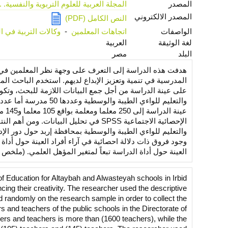
المصدر
المجلة العربية للعلوم التربوية والنفسية. . ع. 5، أكتوبر 
المصدر الالكتروني
النص الكامل (PDF)
الواصفات
اتجاهات المعلمين
-
وكالات التربية في 
لغة الوثيقة
العربية
البلد
مصر
هدفت هذه الدراسة إلى التعرف على وجهة نظر المعلمين في مدي
المدرسية في تنمية وتعزيز الإبداع لديهم. استخدم الباحث ال
على عينة الدراسة من أجل جمع البيانات اللازمة للبحث، وتك
عين
الإحصائية الاجتماعية SPSS في تحليل البيا
والتعليم للواءي الطيبة والوسطية بمحافظة إربد حول دور الإ
وجود فروق ذات دلالة احصائية في آراء أفراد العينة حول أداة 
العينة حول أداة الدراسة تبعاً لمتغير المؤهل العلمي. (ملخص 
 of Education for Altaybah and Alwasteyah schools in Irbid
cing their creativity. The researcher used the descriptive
d randomly on the research sample in order to collect the
and teachers of the public schools in the Directorate of
ers and teachers is more than (1600 teachers), while the