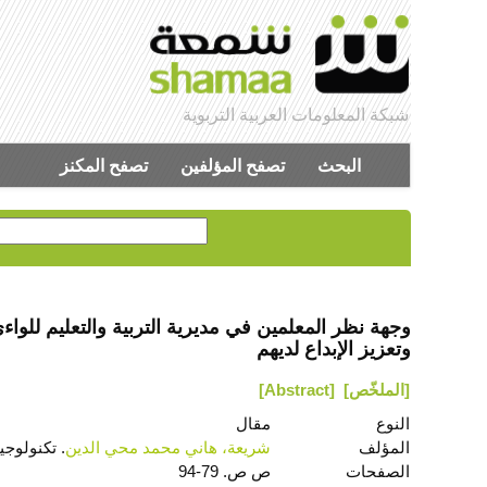
شبكة المعلومات العربية التربوية
البحث
تصفح المؤلفين
تصفح المكنز
وجهة نظر المعلمين في مديرية التربية والتعليم للوا
وتعزيز الإبداع لديهم
[الملخّص]
[Abstract]
النوع
مقال
المؤلف
شريعة، هاني محمد محي الدين
. تكنولوجيا
الصفحات
ص ص. 79-94